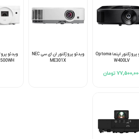
ویدئو پروژکتور اپتما Optoma
ویدئو پروژکتور ان ای سی NEC
ویدئو پروژ
LS500WH
ME301X
W400LV
77,500,0 تومان