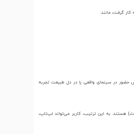
 کار گرفت، مانند:
‌شود کاربران بتوانند حس حضور در سینمای واقعی را در دل طبیعت تجربه
ویدئو پروژکتور فضای باز مجهز به پورت‌های HDMI، USB، AV و حتی اتصال بی‌سیم (Wi-Fi و بلوتوث) هستند. به این ترتیب، کاربر می‌تواند لپ‌تاپ،