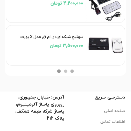
4,200,000 تومان
سوئیچ شبکه اچ دی ام آی مدل 3 پورت
3,500,000 تومان
دسترسی سریع
آدرس: خیابان جمهوری،
روبروی پاساژ آلومینیوم،
صفحه اصلی
پاساژ شرکا، طبقه همکف،
پلاک 212
اطلاعات تماس