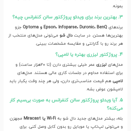
بمونه.
3. بهترین برند برای ویدئو پروژکتور سالن کنفرانس چیه؟
برندهای
Epson، Infoparse، Duronic، BenQ و Optoma
جزو
بهترین‌ها هستن. در سایت
دال شو
می‌تونی مدل‌های منتخب از
هر برند رو با گارانتی و مقایسه مشخصات ببینی.
4. پروژکتور لیزری بهتره یا لامپی؟
مدل‌های
لیزری
عمر خیلی بیشتری دارن (تا ۲۰هزار ساعت) و
برای استفاده مداوم در جلسات کاری عالی‌ هستند. مدل‌های
لامپی
هم قیمت مناسب‌تری دارن، ولی هر چند وقت یکبار باید
لامپشون عوض بشه.
5. آیا ویدئو پروژکتور سالن کنفرانس به صورت بی‌سیم کار
می‌کنه؟
بله، بیشتر مدل‌های جدید دال شو به
Wi-Fi یا Miracast
مجهزن
و می‌تونی لپ‌تاپ یا موبایل رو بدون کابل وصل کنی. برای