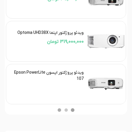
ویدئو پروژکتور اپتما Optoma UHD38X
319,000,000 تومان
ویدئو پروژکتور اپسون Epson PowerLite
107