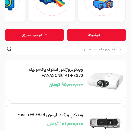
فیلترها
مرتب سازی
ویدئوپروژکتور استوک پاناسونیک
PANASONIC PT-RZ370
95,000,000 تومان
ویدئو پروژکتور اپسون Epson EB-FH54
186,000,000 تومان