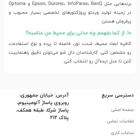
برندهایی مثل Epson، Duronic، InfoParse، BenQ و Optoma
در زمینه تولید ویدئو پروژکتورهای تخصصی بسیار محبوب و
پرفروش هستن.
۱۰. از کجا بفهمم چه مدلی برای محیط من مناسبه؟
کافیه ابعاد محیط، شدت نور، فاصله تا پرده و نوع استفاده‌ت
رو مشخص کنی. کارشناسان دال شو می‌تونن دقیق راهنماییت
کنن تا مدل ایده‌آل رو انتخاب کنی.
دسترسی سریع
آدرس: خیابان جمهوری،
روبروی پاساژ آلومینیوم،
صفحه اصلی
پاساژ شرکا، طبقه همکف،
پلاک 212
اطلاعات تماس
ساعات کاری