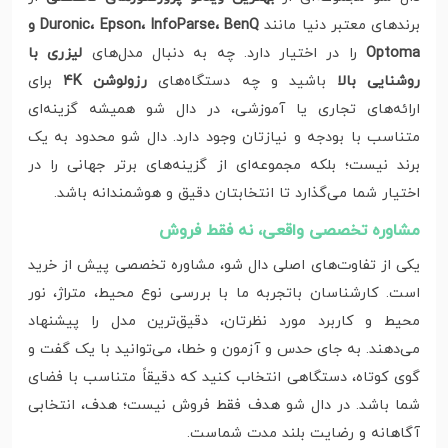
برندهای معتبر دنیا مانند
Duronic، Epson، InfoParse، BenQ و
Optoma
را در اختیار دارد. چه به دنبال مدل‌های
لیزری با
روشنایی بالا
باشید و چه دستگاه‌های
رزولوشن 4K
برای
ارائه‌های تجاری یا آموزشی، در دال شو همیشه گزینه‌ای
متناسب با بودجه و نیازتان وجود دارد. دال شو محدود به یک
برند نیست؛ بلکه مجموعه‌ای از گزینه‌های برتر جهانی را در
اختیار شما می‌گذارد تا انتخابتان دقیق و هوشمندانه باشد.
مشاوره تخصصی واقعی، نه فقط فروش
یکی از تفاوت‌های اصلی دال شو، مشاوره‌ تخصصی پیش از خرید
است. کارشناسان باتجربه ما با بررسی نوع محیط، متراژ، نور
محیط و کاربرد مورد نظرتان، دقیق‌ترین مدل را پیشنهاد
می‌دهند. به‌ جای حدس و آزمون‌ و خطا، می‌توانید با یک گفت‌ و
گوی کوتاه، دستگاهی انتخاب کنید که دقیقاً متناسب با فضای
شما باشد. در دال شو هدف فقط فروش نیست؛ هدف، انتخابی
آگاهانه و رضایت بلند مدت شماست.