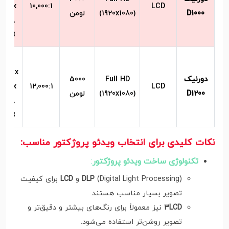
A, 1x
10,000:1
LCD
D1000
(1920x1080)
لومن
udio,
 USB
2x
MI, 1x
دورنیک
Full HD
5000
A, 1x
12,000:1
LCD
D1200
(1920x1080)
لومن
udio,
 USB
نکات کلیدی برای انتخاب ویدئو پروژکتور مناسب:
تکنولوژی ساخت ویدئو پروژکتور
:
(Digital Light Processing) و
DLP
LCD
برای کیفیت
تصویر بسیار مناسب هستند.
3LCD
نیز معمولاً برای رنگ‌های بیشتر و دقیق‌تر و
تصویر روشن‌تر استفاده می‌شود.