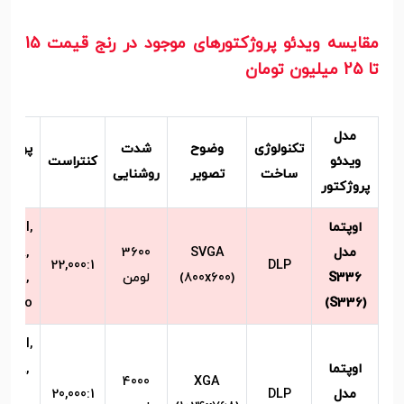
مقایسه ویدئو پروژکتورهای موجود در رنج قیمت 15
تا 25 میلیون تومان
مدل
تکنولوژی
وضوح
شدت
پورت‌ه
ویدئو
کنتراست
ساخت
تصویر
روشنایی
ورود
پروژکتور
اوپتما
 HDMI,
مدل
SVGA
3600
 VGA,
22,000:1
DLP
S336
(800x600)
لومن
 USB,
 Audio
(S336)
 HDMI,
اوپتما
 VGA,
4000
XGA
مدل
DLP
20,000:1
1x