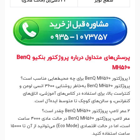
سطح نویز
32 دسی‌بل (حالت عادی)
پرسش‌های متداول درباره پروژکتور بنکیو BenQ
MH560
1.پروژکتور BenQ MH560 برای چه محیط‌هایی مناسب است؟
پروژکتور BenQ MH560 به‌خاطر روشنایی ۳۶۰۰ انسی لومن و
کنتراست بالا، برای استفاده در کلاس‌های آموزشی، اتاق‌های
کنفرانس، و سالن‌های کوچک تا متوسط ایده‌آل است.
2.عمر لامپ پروژکتور BenQ MH560 چقدر است؟
عمر لامپ پروژکتور BenQ MH560 در حالت عادی ۴۰۰۰ ساعت
است، اما در حالت اقتصادی (Eco Mode) می‌توانید از آن تا ۱۵۰۰۰
ساعت استفاده کنید.