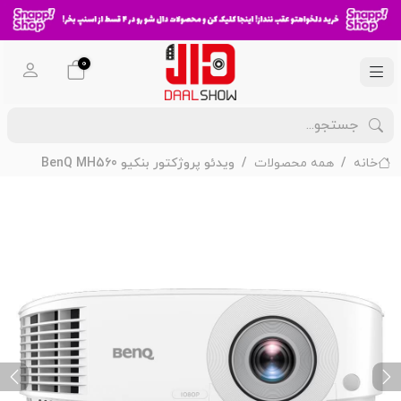
0
خانه
همه محصولات
ویدئو پروژکتور بنکیو BenQ MH560
ext
Previous