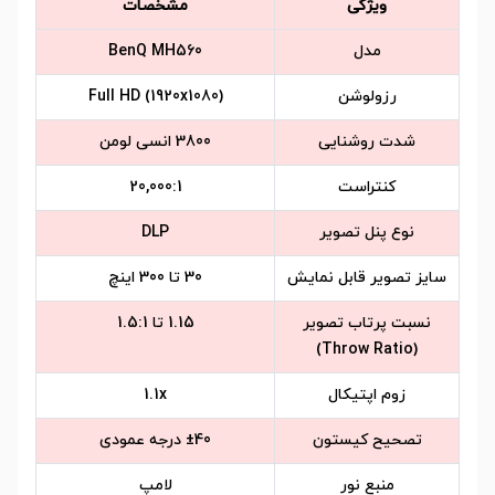
ویژگی
مشخصات
مدل
BenQ MH560
رزولوشن
Full HD (1920x1080)
شدت روشنایی
3800 انسی لومن
کنتراست
20,000:1
نوع پنل تصویر
DLP
سایز تصویر قابل نمایش
30 تا 300 اینچ
نسبت پرتاب تصویر
1.15 تا 1.5:1
(Throw Ratio)
زوم اپتیکال
1.1x
تصحیح کیستون
±40 درجه عمودی
منبع نور
لامپ