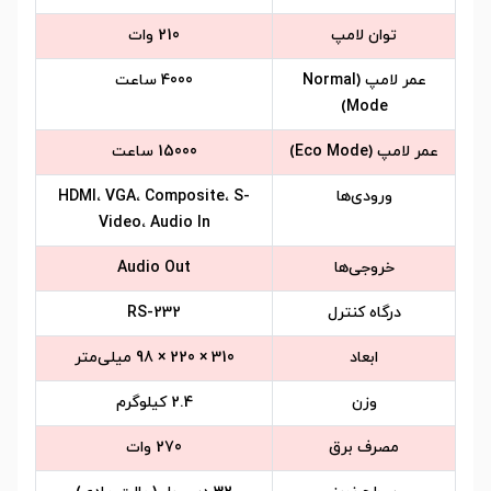
توان لامپ
210 وات
عمر لامپ (Normal
4000 ساعت
Mode)
عمر لامپ (Eco Mode)
15000 ساعت
ورودی‌ها
HDMI، VGA، Composite، S-
Video، Audio In
خروجی‌ها
Audio Out
درگاه کنترل
RS-232
ابعاد
310 × 220 × 98 میلی‌متر
وزن
2.4 کیلوگرم
مصرف برق
270 وات