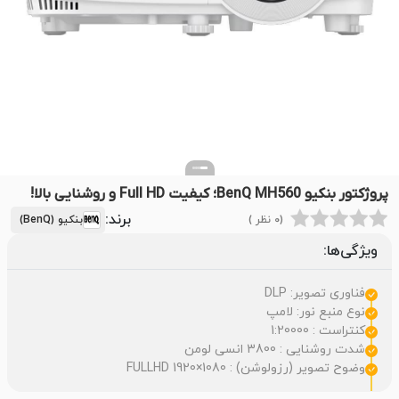
پروژکتور بنکیو BenQ MH560؛ کیفیت Full HD و روشنایی بالا!
برند:
(0 نظر )
بنکیو (BenQ)
ویژگی‌ها:
فناوری تصویر: DLP
نوع منبع نور: لامپ
کنتراست : 1:20000
شدت روشنایی : 3800 انسی لومن
وضوح تصویر (رزولوشن) : FULLHD 1920×1080