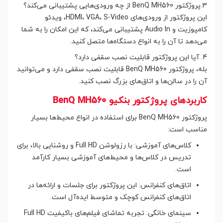
3.پروژکتور BenQ MH560 از چه ورودی‌هایی پشتیبانی می‌کند؟
این پروژکتور از ورودی‌های HDMI، VGA، S-Video، ویدئو
کامپوزیت و Audio In پشتیبانی می‌کند، که این امکان را به شما
می‌دهد تا آن را به انواع دستگاه‌ها متصل کنید.
4. آیا این پروژکتور قابلیت نصب سقفی دارد؟
بله، پروژکتور BenQ MH560 قابلیت نصب سقفی دارد و می‌توانید
آن را در سالن‌ها و اتاق‌های بزرگ نصب کنید.
کاربردهای پروژکتور بنکیو BenQ MH560
پروژکتور BenQ MH560 برای استفاده در انواع محیط‌ها بسیار
مناسب است:
کلاس‌های آموزشی: با رزولوشن Full HD و روشنایی بالا، برای
تدریس در کلاس‌ها و محیط‌های آموزشی بسیار کارآمد
است.
اتاق‌های کنفرانس: این پروژکتور برای جلسات و ارائه‌ها در
اتاق‌های کنفرانس کوچک و متوسط ایده‌آل است.
سینمای خانگی: تجربه تماشای فیلم‌های باکیفیت Full HD