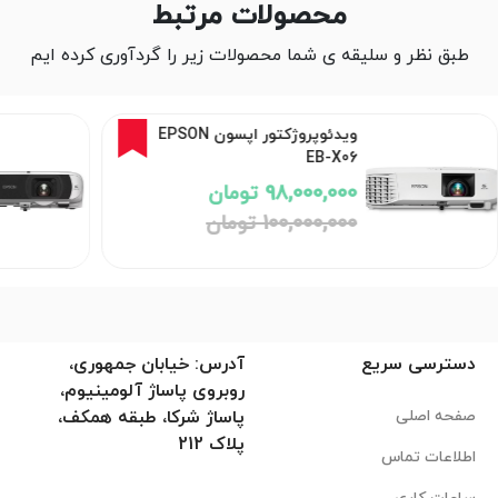
محصولات مرتبط
طبق نظر و سلیقه ی شما محصولات زیر را گردآوری کرده ایم
2%
ویدئوپروژکتور اپسون EPSON
EB-X06
98,000,000 تومان
100,000,000 تومان
دسترسی سریع
آدرس: خیابان جمهوری،
روبروی پاساژ آلومینیوم،
صفحه اصلی
پاساژ شرکا، طبقه همکف،
پلاک 212
اطلاعات تماس