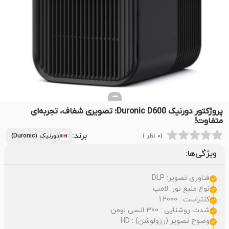
پروژکتور دورنیک Duronic D600؛ تصویری شفاف، تجربه‌ای
متفاوت!
برند:
(0 نظر )
دورنیک (Duronic)
ویژگی‌ها:
فناوری تصویر: DLP
نوع منبع نور: لامپ
کنتراست : 1:2000
شدت روشنایی : 300 انسی لومن
وضوح تصویر (رزولوشن) : HD