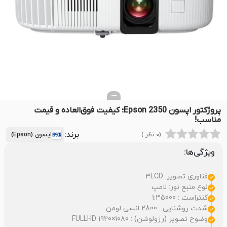
پروژکتور اپسون Epson 2350؛ کیفیت فوق‌العاده و قیمت
مناسب!
برند:
(0 نظر )
اپسون (Epson)
ویژگی‌ها:
فناوری تصویر: 3LCD
نوع منبع نور: لامپ
کنتراست : 1:35000
شدت روشنایی : 2800 انسی لومن
وضوح تصویر (رزولوشن) : FULLHD 1920×1080