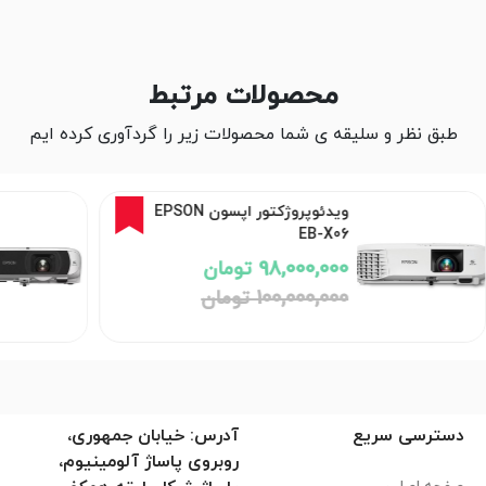
محصولات مرتبط
طبق نظر و سلیقه ی شما محصولات زیر را گردآوری کرده ایم
2%
ویدئوپروژکتور اپسون EPSON
EB-FH54
EB-X06
98,000,000 تومان
186,000,000 توما
100,000,000 تومان
دسترسی سریع
آدرس: خیابان جمهوری،
روبروی پاساژ آلومینیوم،