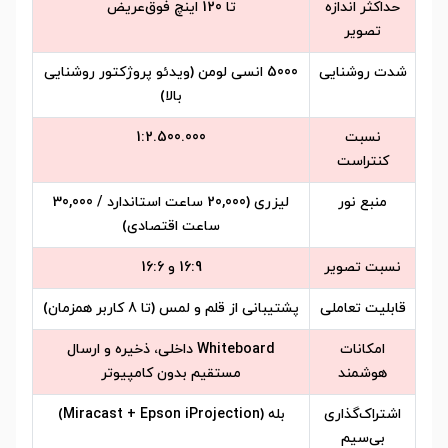
حداکثر اندازه
تا 120 اینچ فوق‌عریض
تصویر
شدت روشنایی
5000 انسی لومن (ویدئو پروژکتور روشنایی
بالا)
نسبت
1:2.500.000
کنتراست
منبع نور
لیزری (20,000 ساعت استاندارد / 30,000
ساعت اقتصادی)
نسبت تصویر
16:9 و 16:6
قابلیت تعاملی
پشتیبانی از قلم و لمس (تا 8 کاربر همزمان)
امکانات
Whiteboard داخلی، ذخیره و ارسال
هوشمند
مستقیم بدون کامپیوتر
اشتراک‌گذاری
بله (Miracast + Epson iProjection)
بی‌سیم