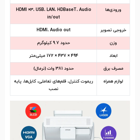
ورودی‌ها
HDMI ×3، USB، LAN، HDBaseT، Audio
in/out
خروجی تصویر
HDMI، Audio out
وزن
حدود 9.7 کیلوگرم
ابعاد
494 × 437 × 172 میلی‌متر
مصرف برق
حدود 381 وات (نرمال)
لوازم همراه
ریموت کنترل، قلم‌های تعاملی، کابل‌ها، پایه
نصب