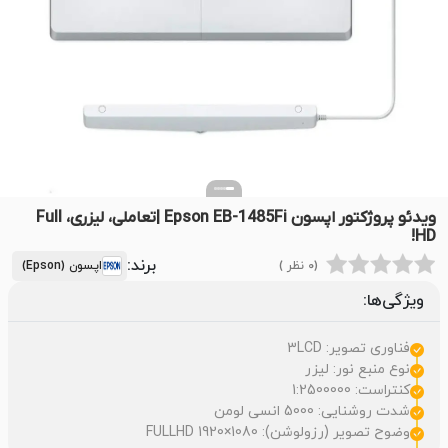
ویدئو پروژکتور اپسون Epson EB-1485Fi |تعاملی، لیزری، Full
HD!
برند:
(0 نظر )
اپسون (Epson)
ویژگی‌ها:
فناوری تصویر: 3LCD
نوع منبع نور: لیزر
کنتراست: 1:2500000
شدت روشنایی: 5000 انسی لومن
وضوح تصویر (رزولوشن): 1080×1920 FULLHD