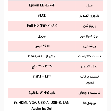
مدل
Epson EB-L260F
فناوری تصویر
3LCD
رزولوشن
Full HD (1920x1080)
نوع منبع نور
لیزری
روشنایی
4600 لومن
نسبت کنتراست
بیش از 2,500,000:1
اندازه تصویر
30 تا 300 اینچ
نسبت پرتاب
1.32 – 2.12:1
تصویر
قابلیت وای‌فای
دارد (Wi-Fi داخلی)
ورودی‌ها
2x HDMI، VGA، USB-A، USB-B، LAN،
Audio In/Out