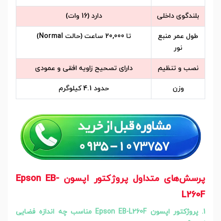
بلندگوی داخلی
دارد (16 وات)
طول عمر منبع
تا 20,000 ساعت (حالت Normal)
نور
نصب و تنظیم
دارای تصحیح زاویه افقی و عمودی
وزن
حدود 4.1 کیلوگرم
پرسش‌های متداول پروژکتور اپسون Epson EB-
L260F
1. پروژکتور اپسون Epson EB-L260F مناسب چه اندازه فضایی