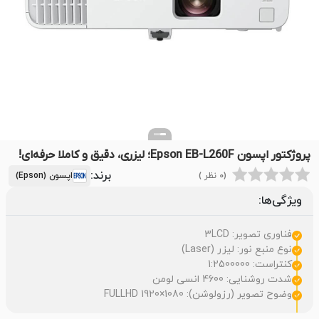
پروژکتور اپسون Epson EB-L260F؛ لیزری، دقیق و کاملا حرفه‌ای!
برند:
(0 نظر )
اپسون (Epson)
ویژگی‌ها:
فناوری تصویر: 3LCD
نوع منبع نور: لیزر (Laser)
کنتراست: 1:2500000
شدت روشنایی: 4600 انسی لومن
وضوح تصویر (رزولوشن): FULLHD 1920×1080