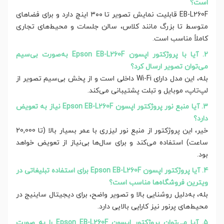
است؟
EB-L260F قابلیت نمایش تصویر تا ۳۰۰ اینچ دارد و برای فضاهای
متوسط تا بزرگ مانند کلاس، سالن جلسات و محیط‌های تجاری
کاملاً مناسب است.
2. آیا با پروژکتور اپسون Epson EB-L260F به‌صورت بی‌سیم
می‌توان تصویر ارسال کرد؟
بله، این مدل دارای Wi-Fi داخلی است و از پخش بی‌سیم تصویر از
لپ‌تاپ، موبایل و تبلت پشتیبانی می‌کند.
3. آیا منبع نور پروژکتور اپسون Epson EB-L260F نیاز به تعویض
دارد؟
خیر، این پروژکتور از منبع نور لیزری با عمر بسیار بالا (تا 20,000
ساعت) استفاده می‌کند و برای سال‌ها بی‌نیاز از تعویض خواهد
بود.
4. آیا پروژکتور اپسون Epson EB-L260F برای استفاده تبلیغاتی در
ویترین فروشگاه‌ها مناسب است؟
بله، به‌دلیل روشنایی بالا و تصویر واضح، برای دیجیتال ساینیج در
محیط‌های پرنور نیز کارایی بالایی دارد.
5. آیا می‌توان پروژکتور اپسون Epson EB-L260F را به صورت