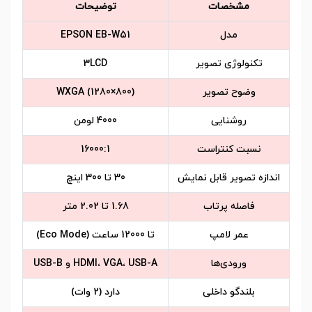
مشخصات
توضیحات
مدل
EPSON EB-W51
تکنولوژی تصویر
3LCD
وضوح تصویر
WXGA (1280×800)
روشنایی
4000 لومن
نسبت کنتراست
16000:1
اندازه تصویر قابل نمایش
30 تا 300 اینچ
فاصله پرتاب
1.68 تا 2.02 متر
عمر لامپ
تا 12000 ساعت (Eco Mode)
ورودی‌ها
HDMI، VGA، USB-A و USB-B
بلندگو داخلی
دارد (2 وات)