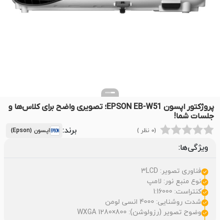
پروژکتور اپسون EPSON EB-W51؛ تصویری واضح برای کلاس‌ها و
جلسات شما!
برند:
(0 نظر )
اپسون (Epson)
ویژگی‌ها:
فناوری تصویر: 3LCD
نوع منبع نور: لامپ
کنتراست: 1:16000
شدت روشنایی: 4000 انسی لومن
وضوح تصویر (رزولوشن): 800×1280 WXGA