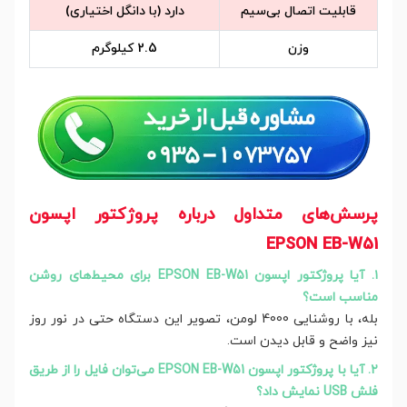
قابلیت اتصال بی‌سیم
دارد (با دانگل اختیاری)
وزن
2.5 کیلوگرم
پرسش‌های متداول درباره پروژکتور اپسون
EPSON EB-W51
۱. آیا پروژکتور اپسون EPSON EB-W51 برای محیط‌های روشن
مناسب است؟
بله، با روشنایی 4000 لومن، تصویر این دستگاه حتی در نور روز
نیز واضح و قابل دیدن است.
۲. آیا با پروژکتور اپسون EPSON EB-W51 می‌توان فایل را از طریق
فلش USB نمایش داد؟