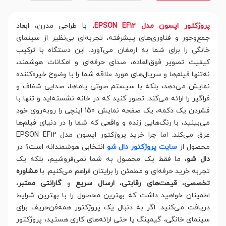
پروژکتور اپسون مدل EPSON EF12
، با طراحی مدرن، ابعاد
جمع‌وجور و فناوری‌های پیشرفته، تجربه‌ای بی‌نظیر از سینمای
خانگی را برای شما به ارمغان می‌آورد. این دستگاه با ترکیب
کیفیت تصویر فوق‌العاده، صدای حرفه‌ای و امکانات هوشمند،
نه‌تنها فیلم‌ها و سریال‌های مورد علاقه شما را با وضوح خیره‌کننده
نمایش می‌دهد، بلکه با سیستم صوتی یاماها، صدایی شفاف و
فراگیر را ارائه می‌کند. تصور کنید که در خانه نشسته‌اید و تنها با
فشردن یک دکمه، یک صفحه نمایش 150 اینچی را روبه‌روی خود
می‌بینید، با رنگ‌هایی زنده و واقعی که شما را در دنیای فیلم‌ها
غرق می‌کند. اما چرا خرید پروژکتور اپسون مدل EPSON EF12
محصول از
سایت پروژکتور دال شو
انتخابی هوشمندانه است؟ در
دال شو
، ما فقط یک محصول به شما نمی‌فروشیم، بلکه یک
تجربه خرید حرفه‌ای و مطمئن را برایتان فراهم می‌کنیم. با
مشاوره
تخصصی
،
قیمت‌های رقابتی
،
ارسال سریع
و
گارانتی معتبر
،
اطمینان خواهید داشت که بهترین محصول را با بهترین شرایط
دریافت می‌کنید. اگر به دنبال یک پروژکتور همه‌فن‌حریف برای
سینمای خانگی، گیمینگ یا حتی ارائه‌های کاری هستید، پروژکتور