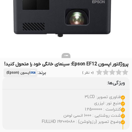
پروژکتور اپسون Epson EF12؛ سینمای خانگی خود را متحول کنید!
برند:
(0 نظر )
اپسون (Epson)
ویژگی‌ها:
فناوری تصویر: 3LCD
منبع نور: لیزری
کنتراست : 1:2500000
شدت روشنایی : 1000 انسی لومن
وضوح تصویر (رزولوشن) : FULLHD 1920×1080