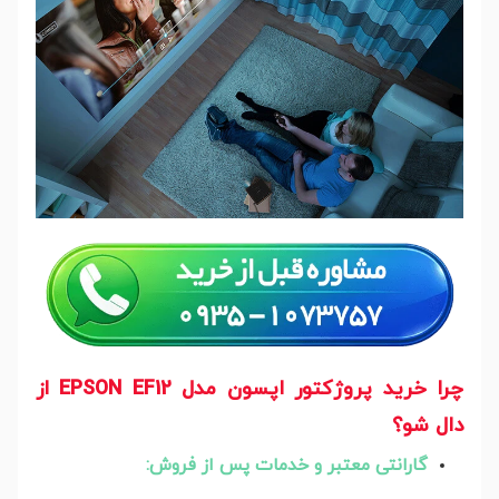
چرا خرید پروژکتور اپسون مدل EPSON EF12 از
دال شو؟
گارانتی معتبر و خدمات پس از فروش: