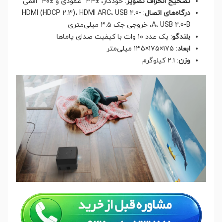
تصحیح انحراف تصویر
: خودکار، ±۳۴° عمودی و ±۴۰° افقی
درگاه‌های اتصال
: HDMI (HDCP 2.3)، HDMI ARC، USB 2.0-
A، USB 2.0-B، خروجی جک ۳.۵ میلی‌متری
بلندگو
: یک عدد ۱۰ وات با کیفیت صدای یاماها
ابعاد
: ۱۷۵×۱۷۵×۱۳۵ میلی‌متر
وزن
: ۲.۱ کیلوگرم