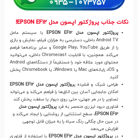
نکات جذاب پروژکتور اپسون مدل EPSON EF12!
پروژکتور اپسون مدل EPSON EF12
با سیستم عامل
Android TV داخلی، دسترسی به هزاران فیلم، نمایش و بازی
را از طریق Google Play، YouTube و سایر برنامه‌ها فراهم
می‌کند. همچنین، با قابلیت Chromecast داخلی، می‌توانید
محتوای مورد علاقه خود را مستقیماً از دستگاه‌های Android
و iOS، رایانه‌های Mac یا Windows، یا Chromebook پخش
کنید.
طراحی شیک و فشرده پ
روژکتور اپسون مدل EPSON EF12
امکان جابجایی آسان بین اتاق‌ها را فراهم می‌کند و می‌تواند
تصاویر را در هر جهتی، حتی روی دیوار یا سقف، پخش کند.
فناوری دیود لیزری منحصر به فرد
پروژکتور اپسون مدل
EPSON EF12
، سطح استثنایی از روشنایی را ایجاد می‌کند و
در عین حال چگالی رنگ سیاه را به میزان قابل توجهی
افزایش می‌دهد.
در
پروژکتور اپسون مدل EPSON EF12
با استفاده از فناوری