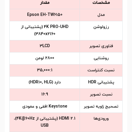
مشخصات
مقدار
مدل
Epson EH-TW6150
رزولوشن
4K PRO-UHD (پشتیبانی از
3840x2160)
فناوری تصویر
3LCD
روشنایی
2800 لومن
نسبت کنتراست
35,000:1
پشتیبانی HDR
دارد (HDR10, HLG)
نسبت تصویر
16:9
تصحیح زاویه تصویر
Keystone افقی و عمودی
ورودی‌ها
HDMI 2.1 (پشتیبانی از 4K@60Hz)،
USB