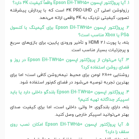
1. آیا پروژکتور اپسون Epson EH-TW6150 واقعاً کیفیت 4K دارد؟
رزولوشن اصلی آن 4K PRO-UHD است که با پردازش پیشرفته
تصویر، کیفیتی نزدیک به 4K واقعی ارائه می‌دهد.
2. پروژکتور اپسون Epson EH-TW6150 برای گیمینگ با کنسول
PS5 یا Xbox مناسب است؟
بله، با پورت HDMI 2.1 و تأخیر ورودی پایین، برای بازی‌های سریع
و پرجزئیات بسیار مناسب است.
3. آیا می‌توان از پروژکتور اپسون Epson EH-TW6150 در روز و
فضای روشن استفاده کرد؟
روشنایی 2800 لومن برای محیط نیمه‌روشن کافی است؛ اما برای
بهترین تجربه توصیه می‌شود در فضای کم‌نور استفاده شود.
4. پروژکتور اپسون Epson EH-TW6150 بلندگو داخلی دارد یا باید
اسپیکر جداگانه تهیه کنیم؟
بله، دارای بلندگوی 10 واتی داخلی است، اما برای کیفیت صدای
بهتر می‌توانید اسپیکر خارجی وصل کنید.
5. آیا پروژکتور اپسون Epson EH-TW6150 امکان نصب روی
سقف را دارد؟