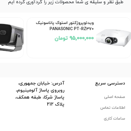
طبق نظر و سلیقه ی شما محصولات زیر را گردآوری کرده ایم
وژکتور استوک پاناسونیک
Parse P1800
PANASONIC PT
9 تومان
دسترسی سریع
آدرس: خیابان جمهوری،
روبروی پاساژ آلومینیوم،
صفحه اصلی
پاساژ شرکا، طبقه همکف،
پلاک 212
اطلاعات تماس
ساعات کاری