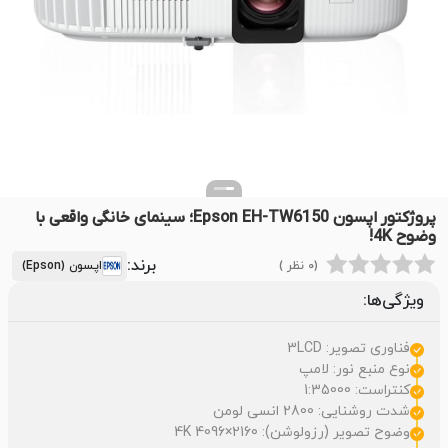
پروژکتور اپسون Epson EH-TW6150؛ سینمای خانگی واقعی با
وضوح 4K!
برند:
(0 نظر )
اپسون (Epson)
ویژگی‌ها:
فناوری تصویر: 3LCD
نوع منبع نور: لامپ
کنتراست: 1:35000
شدت روشنایی: 2800 انسی لومن
وضوح تصویر (رزولوشن): 2160×4096 4K