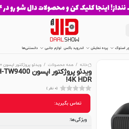
ور استوک
پرده نمایش
اندروید باکس
لوازم جانبی
دانستنی‌ها
خانه
همه محصولات
ویدئو پروژکتور اپسون Epson EH-TW9400
4K HDR!
(0 نظر )
تماس بگیرید:
ویژگی‌ها: