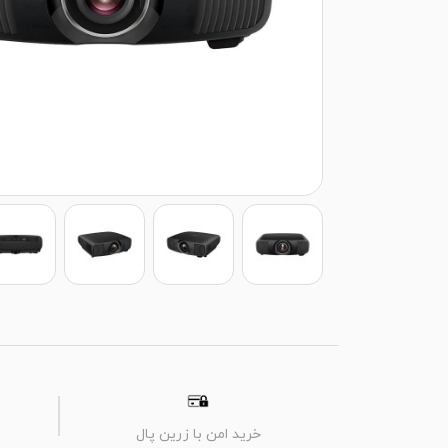
خرید امن با زرین پال
م