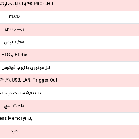
4K PRO-UHD (با قابلیت ارتقاء از Full HD)
3LCD
1,200,000:1
2,600 لومن
HDR10 و HLG
لنز موتوری با زوم، فوکوس 
2.2), USB, LAN, Trigger Out
تا 5,000 ساعت در حالت ECO
تا 300 اینچ
بله (Lens Memory)
دارد