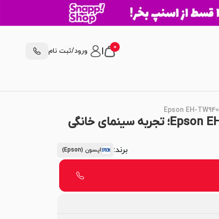
0
|
ورود/ثبت نام
ویدئو پروژکتور اپسون Epson EH-TW9400؛ تجربه سینمای خانگی
برند:
اپسون (Epson)