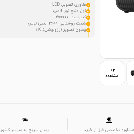
فناوری تصویر: 3LCD
نوع منبع نور: لامپ
کنتراست: 1:1200000
شدت روشنایی: 2600 انسی لومن
وضوح تصویر (رزولوشن): 4K
2+
مشاهده
شاوره تخصصی قبل از خرید
ارسال سریع به سراسر کشور