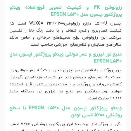
رزولوشن 4K و کیفیت تصویر فوق‌العاده ویدئو
پروژکتور اپسون مدل EPSON L530
اپسون L530U دارای رزولوشنWUXGA 1920×1200 است که
کیفیت تصاویری واضح، شفاف و با دقت رنگ بالا را تضمین
می‌کند. این رزولوشن برای محیط‌های حرفه‌ای و خاص مانند
سالن‌های همایش و کلاس‌های آموزشی مناسب است.
منبع نور لیزری و عمر طولانی ویدئو پروژکتور اپسون مدل
EPSON L530
این پروژکتور به فناوری نور لیزری مجهز است که عمر طولانی‌تری
نسبت به لامپ‌های جیوه‌ای دارد. در نتیجه، هزینه‌های نگهداری
کاهش می‌یابد و پروژکتور برای مدت زمان بیشتری قابل استفاده
خواهد بود. میانگین عمر منبع نور لیزری این دستگاه حدود
20,000 ساعت است.
ویدئو پروژکتور اپسون مدل EPSON L530 با سطح
روشنایی 5200 انسی لومن
یکی از ویژگی‌های برجسته این پروژکتور، روشنایی 5200 انسی