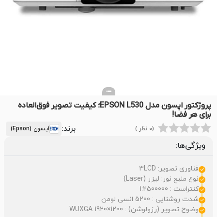
پروژکتور اپسون مدل EPSON L530؛ کیفیت تصویر فوق‌العاده
برای هر فضا!
برند:
(0 نظر )
اپسون (Epson)
ویژگی‌ها:
فناوری تصویر: 3LCD
نوع منبع نور: لیزر (Laser)
کنتراست : 1:2500000
شدت روشنایی : 5200 انسی لومن
وضوح تصویر (رزولوشن) : WUXGA 1920×1200