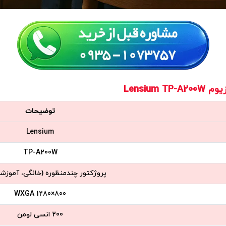
Lensiu
توضیحات
Lensium
TP-A200W
پروژکتور چندمنظوره (خانگی، آموزشی
800×1280 WXGA
200 انسی لومن