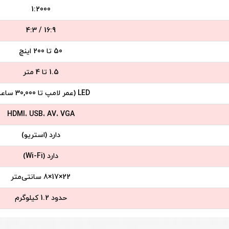
1:2000
16:9 / 4:3
50 تا 200 اینچ
1.5 تا 4 متر
LED (عمر لامپ تا 30,000 ساعت)
HDMI، USB، AV، VGA
دارد (استریو)
دارد (Wi-Fi)
22×17×8 سانتی‌متر
حدود 1.2 کیلوگرم