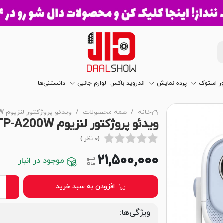
ور استوک
پرده نمایش
اندروید باکس
لوازم جانبی
دانستنی‌ها
خانه
همه محصولات
ویدئو پروژکتور لنزیوم Lensium TP-A200W
ویدئو پروژکتور لنزیوم Lensium TP-A200W | کیفیت تصویر عالی!
(0 نظر )
21,500,000
موجود در انبار
افزودن به سبد خرید
ویژگی‌ها: