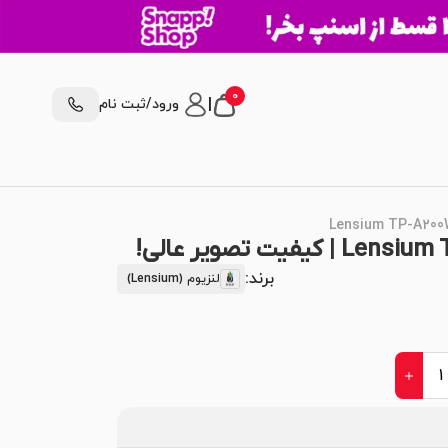
0
|
ورود/ثبت نام
برند:
لنزیوم (Lensium)