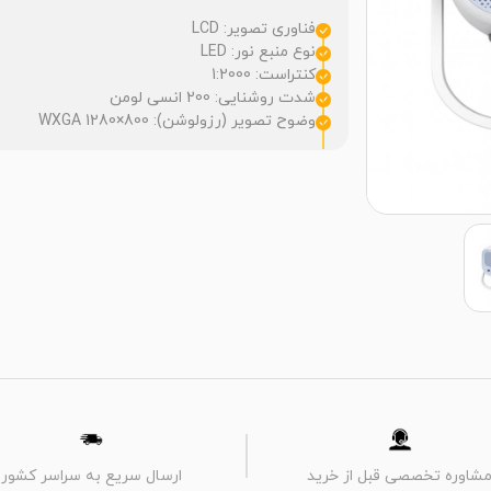
فناوری تصویر: LCD
نوع منبع نور: LED
کنتراست: 1:2000
شدت روشنایی: 200 انسی لومن
وضوح تصویر (رزولوشن): 800×1280 WXGA
شاوره تخصصی قبل از خرید
ارسال سریع به سراسر کشور