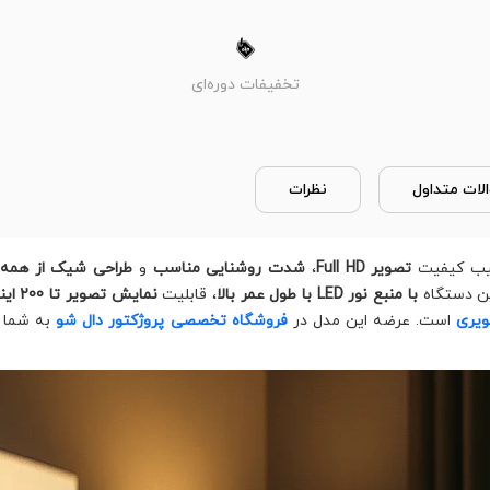
تخفیفات دوره‌ای
لات متداول
نظرات
کیب کیفیت
تصویر Full HD
،
شدت روشنایی مناسب
و
طراحی شیک از همه 
این دستگاه
با منبع نور LED با طول عمر بالا
، قابلیت
نمایش تصویر تا 200 اینچ
ویری
است. عرضه این مدل در
فروشگاه تخصصی پروژکتور دال شو
به شما ا