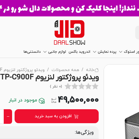
ور استوک
پرده نمایش
اندروید باکس
لوازم جانبی
دانستنی‌ها
خانه
همه محصولات
ویدئو پروژکتور لنزیوم Lensium TP-C900F
ویدئو پروژکتور لنزیوم Lensium TP-C900F | تصویری ایده‌آل!
(0 نظر )
49,500,000
موجود در انبار
افزودن به سبد خرید
ویژگی‌ها: