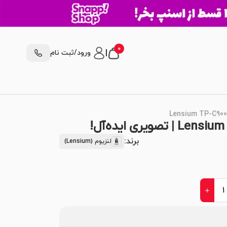
0
|
ورود/ثبت نام
برند:
لنزیوم (Lensium)