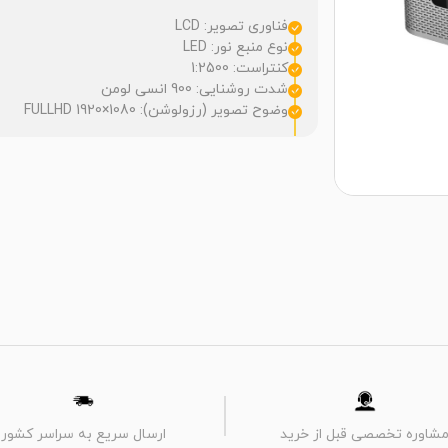
فناوری تصویر: LCD
نوع منبع نور: LED
کنتراست: 1:2500
شدت روشنایی: 900 انسی لومن
وضوح تصویر (رزولوشن): 1080×1920 FULLHD
شاوره تخصصی قبل از خرید
ارسال سریع به سراسر کشور