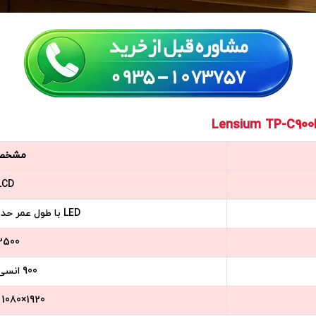
مشخص
LCD
LED با طول عمر حدود 30,000 ساعت
:2500
900 انسی لومن
1920×1080 Full HD