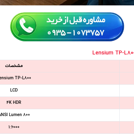
مشخصات
ensium TP-L800
LCD
4K HDR
800 ANSI Lumen
1:6000