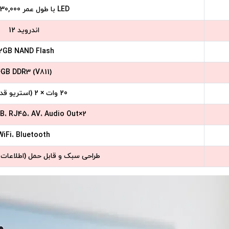
LED با طول عمر 30,000 ساعت
اندروید 12
2GB NAND Flash
GB DDR3 (V811)
20 وات × 2 (استریو قدرتمند)
2×HDMI، 2×USB، RJ45، AV، Audio Out
WiFi، Bluetooth
طراحی سبک و قابل حمل (اطلاعات