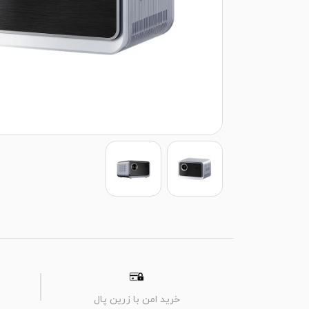
خرید امن با زرین پال
م