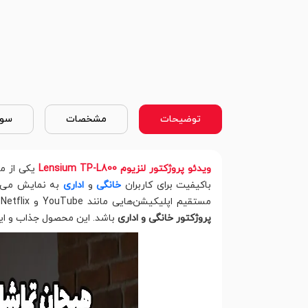
توضیحات
مشخصات
سوا
ویدئو پروژکتور لنزیوم Lensium TP-L800
یکی از مد
باکیفیت برای کاربران
خانگی
و
اداری
به نمایش می‌گذ
مستقیم اپلیکیشن‌هایی مانند YouTube و Netflix را دارد. همچنین اسپیکرهای قدرتمند داخلی و طول عمر بالای لامپ LED باعث شده تا TP-L800 یک انتخاب عالی برای
پروژکتور خانگی و اداری
باشد. این محصول جذاب و ایده