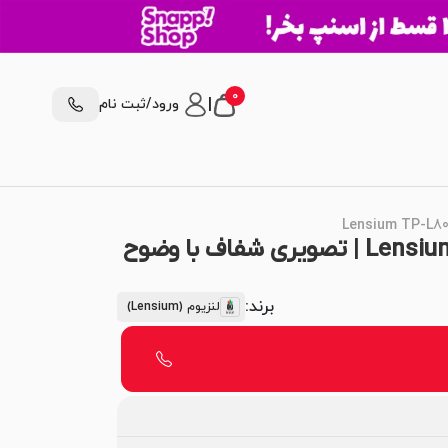
0
|
ورود/ثبت نام
ویدئو پروژکتور لنزیوم Lensium TP-L800 | تصویری شفاف با وضوح
برند:
لنزیوم (Lensium)