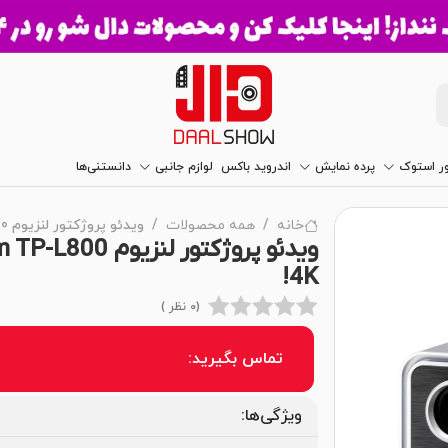
ور استوک
پرده نمایش
اندروید باکس
لوازم جانبی
دانستنی‌ها
خانه
همه محصولات
ویدئو پروژکتور لنزیوم Lensium TP-L800
4K!
(0 نظر )
تماس بگیرید:
ویژگی‌ها: