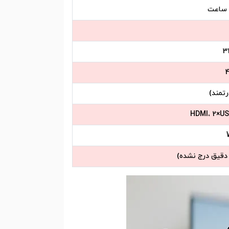
3
4
 دقیق درج نشده)