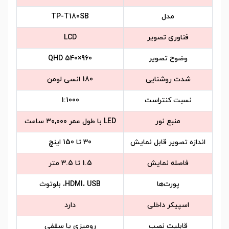
مدل
TP-T180SB
فناوری تصویر
LCD
وضوح تصویر
960×540 QHD
شدت روشنایی
180 انسی لومن
نسبت کنتراست
1:1000
منبع نور
LED با طول عمر ۳۰,۰۰۰ ساعت
اندازه تصویر قابل نمایش
30 تا 150 اینچ
فاصله نمایش
1.5 تا 3.5 متر
پورت‌ها
HDMI، USB، بلوتوث
اسپیکر داخلی
دارد
قابلیت نصب
رومیزی یا سقفی