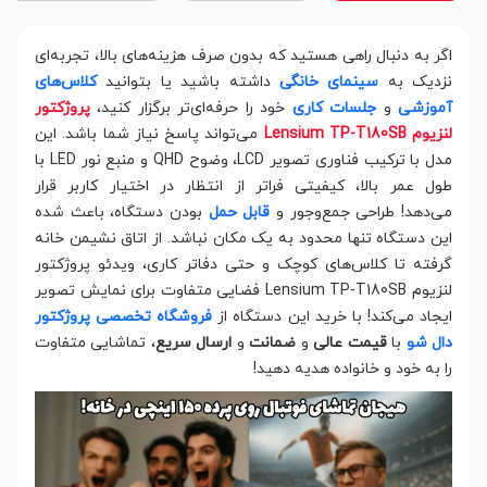
اگر به دنبال راهی هستید که بدون صرف هزینه‌های بالا، تجربه‌ای
نزدیک به
سینمای خانگی
داشته باشید یا بتوانید
کلاس‌های
آموزشی
و
جلسات کاری
خود را حرفه‌ای‌تر برگزار کنید،
پروژکتور
لنزیوم Lensium TP-T180SB
می‌تواند پاسخ نیاز شما باشد. این
مدل با ترکیب فناوری تصویر LCD، وضوح QHD و منبع نور LED با
طول عمر بالا، کیفیتی فراتر از انتظار در اختیار کاربر قرار
می‌دهد! طراحی جمع‌وجور و
قابل حمل
بودن دستگاه، باعث شده
این دستگاه تنها محدود به یک مکان نباشد. از اتاق نشیمن خانه
گرفته تا کلاس‌های کوچک و حتی دفاتر کاری، ویدئو پروژکتور
لنزیوم Lensium TP-T180SB فضایی متفاوت برای نمایش تصویر
ایجاد می‌کند! با خرید این دستگاه از
فروشگاه تخصصی پروژکتور
دال شو
با
قیمت عالی
و
ضمانت
و
ارسال سریع
، تماشایی متفاوت
را به خود و خانواده هدیه دهید!