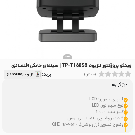
ویدئو پروژکتور لنزیوم TP-T180SB | سینمای خانگی اقتصادی!
برند:
(0 نظر )
لنزیوم (Lensium)
ویژگی‌ها:
فناوری تصویر: LCD
نوع منبع نور: LED
کنتراست: 1:1000
شدت روشنایی: 180 انسی لومن
وضوح تصویر (رزولوشن): 540×960 QHD