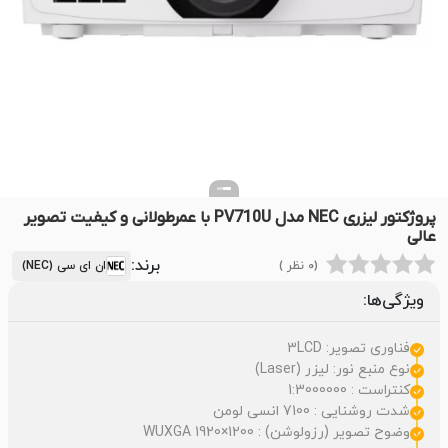
پروژکتور لیزری NEC مدل PV710U با عمرطولانی و کیفیت تصویر
عالی
برند:
(0 نظر )
ان ای سی (NEC)
ویژگی‌ها:
فناوری تصویر: 3LCD
نوع منبع نور: لیزر (Laser)
کنتراست : 1:3000000
شدت روشنایی : 7100 انسی لومن
وضوح تصویر (رزولوشن) : WUXGA 1920×1200