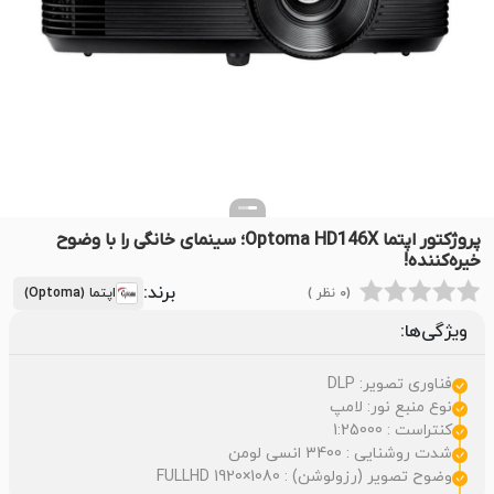
پروژکتور اپتما Optoma HD146X؛ سینمای خانگی را با وضوح
خیره‌کننده!
برند:
(0 نظر )
اپتما (Optoma)
ویژگی‌ها:
فناوری تصویر: DLP
نوع منبع نور: لامپ
کنتراست : 1:25000
شدت روشنایی : 3400 انسی لومن
وضوح تصویر (رزولوشن) : FULLHD 1920×1080