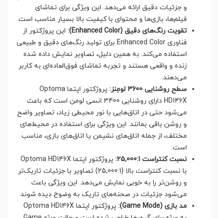
و جزئیات دقیق ارائه می‌دهد. این ویژگی برای تماشای
فیلم‌ها، بازی‌ها و محتوای با کیفیت بالا بسیار مناسب است.
تقویت رنگ‌های دقیق (Enhanced Color):
این پروژکتور از
فناوری Enhanced Color برای تولید رنگ‌های دقیق و طبیعی
استفاده می‌کند. به همین دلیل، تصاویر نمایش داده شده
زنده و واقعی هستند و تجربه تماشای فوق‌العاده‌ای به کاربر
می‌دهند.
سطح روشنایی 3600 لومِنز:
پروژکتور اپتما Optoma
HD146X دارای روشنایی 3400 انسی لومن است که باعث
می‌شود حتی در اتاق‌هایی با نور محیطی زیاد، تصاویر واضح
و روشن باقی بمانند. این ویژگی برای استفاده در محیط‌های
مختلف، از جمله اتاق‌های نشیمن یا اتاق‌های بازی، مناسب
است.
نسبت کنتراست 25,000:1:
پروژکتور اپتما Optoma HD146X
با نسبت کنتراست بالا (25,000:1) تصاویر با جزئیات تاریک‌تر
و روشن‌تر را به خوبی نمایش می‌دهد. این ویژگی باعث
می‌شود جزئیات در صحنه‌های تاریک به وضوح دیده شوند.
مد بازی (Game Mode):
پروژکتور اپتما Optoma HD146X
به ویژه برای گیمرها طراحی شده است و حالت ویژه Game