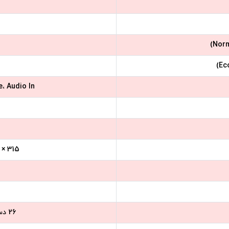
، Audio In
315 × 235 × 110 میلی‌متر
26 دسی‌بل (حالت عادی)