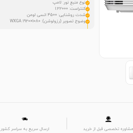
نوع منبع نور: لامپ
کنتراست: 1:22000
شدت روشنایی: 4500 انسی لومن
وضوح تصویر (رزولوشن): WXGA 1920×1080
شاوره تخصصی قبل از خرید
ارسال سریع به سراسر کشور