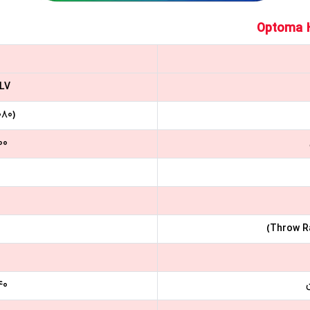
LV
080)
4500 
±40 درج