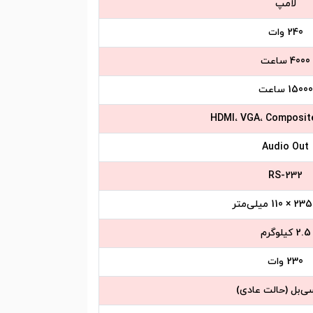
لامپ
240 وات
4000 ساعت
15000 ساعت
HDMI، VGA، Composite
Audio Out
RS-232
2.5 کیلوگرم
230 وات