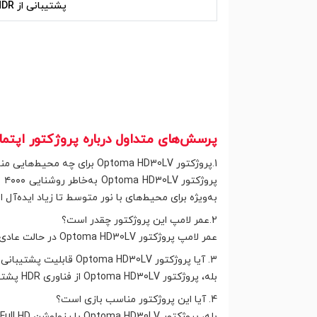
پشتیبانی از HDR
پرسش‌های متداول درباره پروژکتور اپتما ptoma HD30LV
1.پروژکتور Optoma HD30LV برای چه محیط‌هایی مناسب است؟
پر
به‌ویژه برای محیط‌های با نور متوسط تا زیاد ایده‌آل 
2.عمر لامپ این پروژکتور چقدر است؟
عمر لامپ پروژکتور Optoma HD30LV در حالت عادی ۴۰۰۰ ساعت است، اما در حالت اقتصادی (Eco Mode) می‌توانید از آن تا ۱۵۰۰۰ ساعت استفاده کنید.
3. آیا پروژکتور Optoma HD30LV قابلیت پشتیبانی از HDR را دارد؟
بله، پروژکتور Optoma HD30LV از فناوری HDR پشتیبانی می‌کند و تجربه تماشای تصاویر با کیفیت بالا را برای شما فراهم می‌آورد.
4. آیا این پروژکتور مناسب بازی است؟
بله، پروژکتور Optoma HD30LV با رزولوشن Full HD و کنتراست بالا گزینه‌ای عالی برای بازی‌های ویدیویی است و تصاویر واضح و زنده‌ای را در حین بازی ارائه می‌دهد.