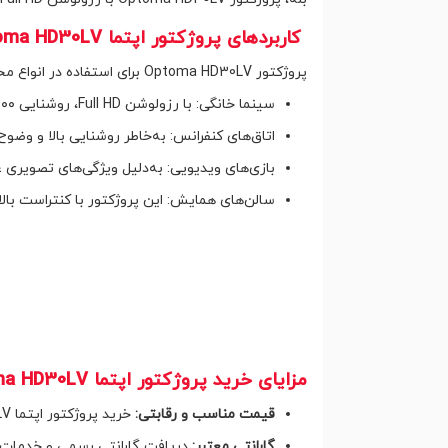
کاربردهای پروژکتور اپتما Optoma HD30LV
پروژکتور Optoma HD30LV برای استفاده در انواع محیط‌ها بسیار مناسب است:
سینما خانگی: با رزولوشن Full HD، روشنایی ۴۰۰۰ انسی لومن و پشتیبانی از HDR، تجربه تماشای فیلم‌های باکیفیت را در خانه فراهم می‌کند.
اتاق‌های کنفرانس: به‌خاطر روشنایی بالا و وضو
بازی‌های ویدیویی: به‌دلیل ویژگی‌های تصویری ع
سالن‌های همایش: این پروژکتور با کنتراست با
مزایای خرید پروژکتور اپتما Optoma HD30LV از دال شو
قیمت مناسب و رقابتی:
خرید پروژکتور اپتما Optoma HD30LV با بهترین قیمت از دال شو!
گارانتی معتبر:
دریافت گارانتی رسمی و خدمات 