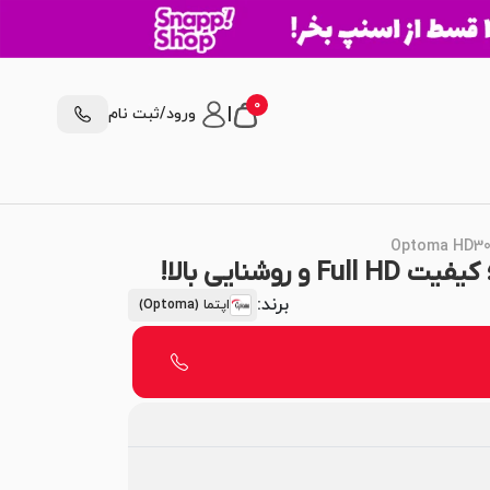
0
|
ورود/ثبت نام
برند:
اپتما (Optoma)