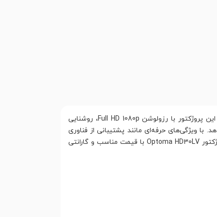
یک انتخاب عالی برای علاقه‌مندان به تماشای فیلم‌ها و بازی‌ها با کیفیت تصویر بالا است. این پروژکتور با رزولوشن Full HD 1080p، روشنایی
زئیات دقیق ارائه می‌دهد. با ویژگی‌های حرفه‌ای مانند پشتیبانی از فناوری
HDR، این پروژکتور گزینه‌ای ایده‌آل برای استفاده در سینمای خانگی، اتاق‌های کنفرانس و محیط‌های تجاری است. برای خرید پروژکتور Optoma HD30LV با قیمت مناسب و گارانتی