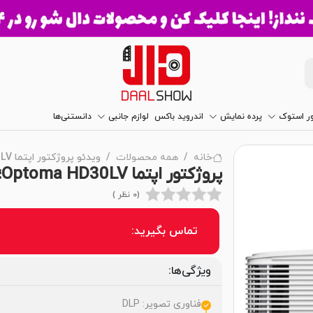
ور استوک
پرده نمایش
اندروید باکس
لوازم جانبی
دانستنی‌ها
خانه
همه محصولات
ویدئو پروژکتور اپتما Optoma HD30LV
پروژکتور اپتما Optoma HD30LV؛ کیفیت Full HD و روشنایی بالا!
(0 نظر )
تماس بگیرید:
ویژگی‌ها:
فناوری تصویر: DLP