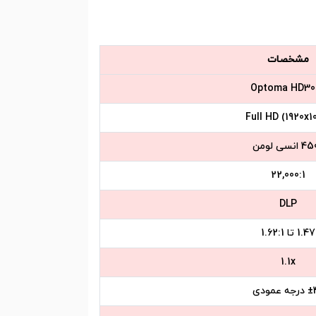
مشخصات
Optoma HD30
Full HD (1920x1
انسی لومن
22,000:1
DLP
1.47 تا 1.62:1
1.1x
ه عمودی