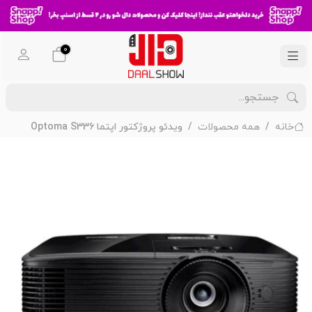
0
خانه
همه محصولات
ویدئو پروژکتور اپتما Optoma S336