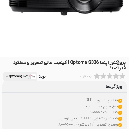
پروژکتور اپتما Optoma S336 | کیفیت عالی تصویر و عملکرد
قدرتمند!
برند:
(0 نظر )
اپتما (Optoma)
ویژگی‌ها:
فناوری تصویر: DLP
نوع منبع نور: لامپ
کنتراست : 1:5000
شدت روشنایی : 4000 انسی لومن
وضوح تصویر (رزولوشن) : 600×800