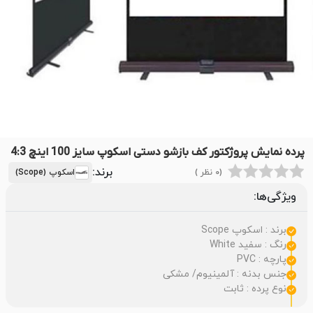
پرده نمایش پروژکتور کف بازشو دستی اسکوپ سایز 100 اینچ 4:3
برند:
(0 نظر )
اسکوپ (Scope)
ویژگی‌ها:
برند : اسکوپ Scope
رنگ : سفید White
پارچه : PVC
جنس بدنه : آلمینیوم/ مشکی
نوع پرده : ثابت