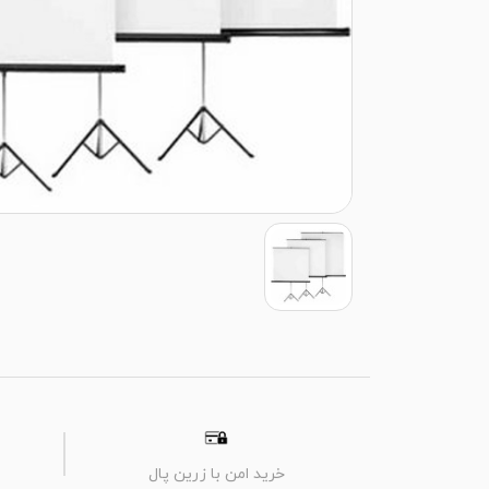
خرید امن با زرین پال
م