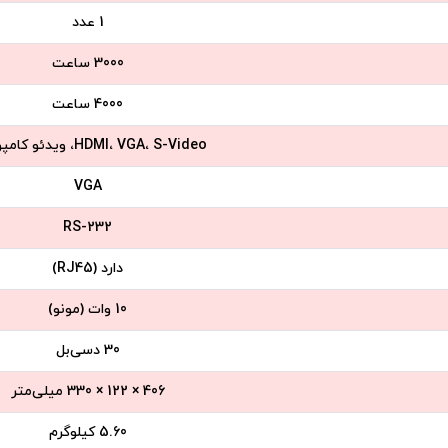
1 عدد
3000 ساعت
4000 ساعت
HDMI، VGA، S-Video، ویدئو کامپوزیت
VGA
RS-232
دارد (RJ45)
10 وات (مونو)
30 دسی‌بل
406 × 122 × 330 میلی‌متر
5.60 کیلوگرم