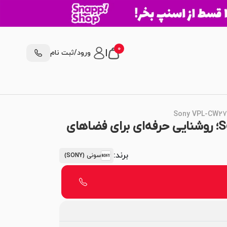
0
|
ورود/ثبت نام
پروژکتور سونی Sony VPL-CW275؛ روشنایی حرفه‌ای برای فضاهای
برند:
سونی (SONY)