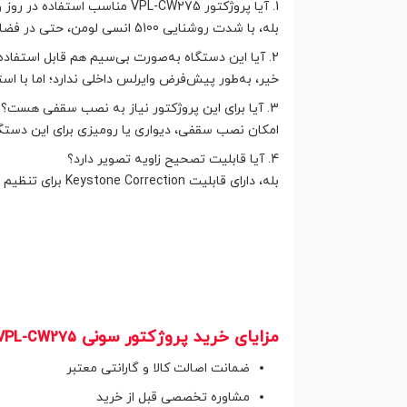
1. آیا پروژکتور VPL-CW275 مناسب استفاده در روز و نور محیط هست؟
بله، با شدت روشنایی 5100 انسی لومن، حتی در فضاهای پرنور هم تصویر شفافی ارائه می‌دهد.
2. آیا این دستگاه به‌صورت بی‌سیم هم قابل استفاده است؟
خیر، به‌طور پیش‌فرض وایرلس داخلی ندارد؛ اما با است
3. آیا برای این پروژکتور نیاز به نصب سقفی هست؟
امکان نصب سقفی، دیواری یا رومیزی برای این دستگا
4. آیا قابلیت تصحیح زاویه تصویر دارد؟
بله، دارای قابلیت Keystone Correction برای تنظیم تصویر در صورت نصب زاویه‌دار است.
مزایای خرید پروژکتور سونی
VPL-CW275
ضمانت اصالت کالا و گارانتی معتبر
مشاوره تخصصی قبل از خرید