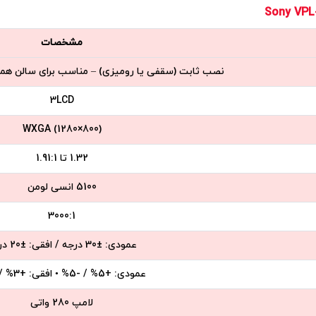
Sony VP
مشخصات
نصب ثابت (سقفی یا رومیزی) – مناسب برای سالن هما
3LCD
WXGA (1280×800)
1.32 تا 1.91:1
5100 انسی لومن
3000:1
عمودی: ±30 درجه / افقی: ±20 درجه
عمودی: +5% / -5% • افقی: +3% / -3%
لامپ 280 واتی