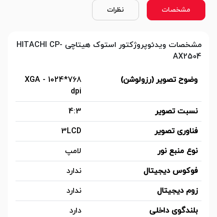
مشخصات
نظرات
مشخصات ویدئوپروژکتور استوک هیتاچی HITACHI CP-
AX2504
وضوح تصویر (رزولوشن)
XGA - 1024*768
dpi
نسبت تصویر
4:3
فناوری تصویر
3LCD
نوع منبع نور
لامپ
فوکوس دیجیتال
ندارد
زوم دیجیتال
ندارد
بلندگوی داخلی
دارد