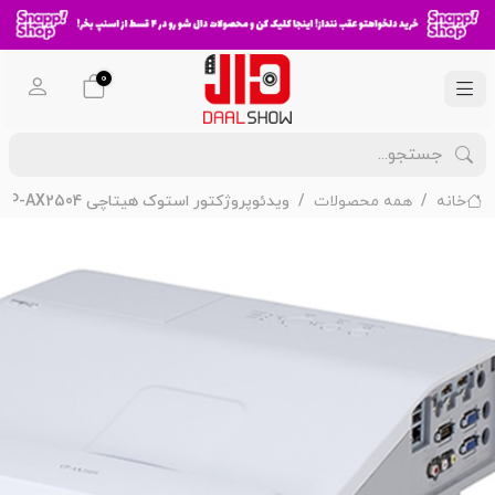
0
خانه
همه محصولات
ویدئوپروژکتور استوک هیتاچی HITACHI CP-AX2504