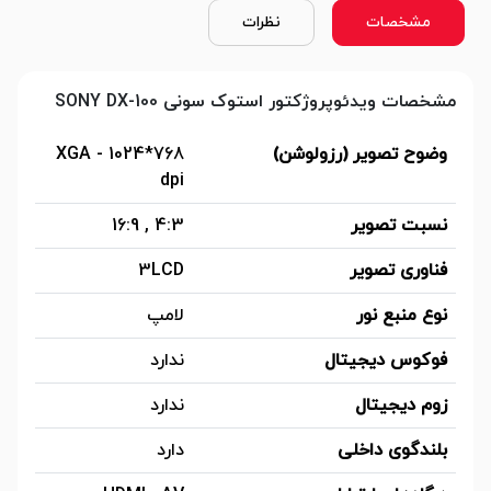
مشخصات
نظرات
مشخصات ویدئوپروژکتور استوک سونی SONY DX-100
وضوح تصویر (رزولوشن)
XGA - 1024*768
dpi
نسبت تصویر
4:3 , 16:9
فناوری تصویر
3LCD
نوع منبع نور
لامپ
فوکوس دیجیتال
ندارد
زوم دیجیتال
ندارد
بلندگوی داخلی
دارد