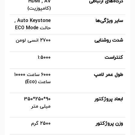
درگاه‌های ارتباطی
HDMI , AV
(کامپوزیت)
سایر ویژگی‌ها
Auto Keystone ,
حالت ECO Mode
شدت روشنایی
2700 انسی لومن
کنتراست
1:5000
طول عمر لامپ
6000 ساعت 10000
ساعت (Eco)
ابعاد پروژکتور
90*250*350
میلی متر
وزن پروژکتور
2500 گرم