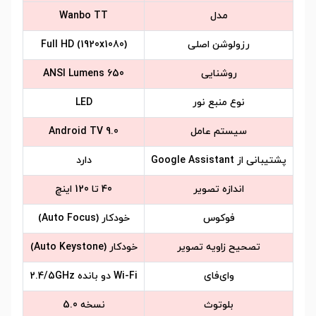
مدل
Wanbo TT
رزولوشن اصلی
Full HD (1920x1080)
روشنایی
650 ANSI Lumens
نوع منبع نور
LED
سیستم عامل
Android TV 9.0
پشتیبانی از Google Assistant
دارد
اندازه تصویر
40 تا 120 اینچ
فوکوس
خودکار (Auto Focus)
تصحیح زاویه تصویر
خودکار (Auto Keystone)
وای‌فای
Wi-Fi دو بانده 2.4/5GHz
بلوتوث
نسخه 5.0