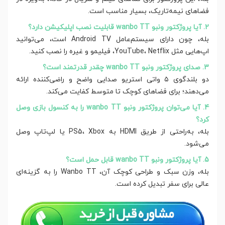
فضاهای نیمه‌تاریک، بسیار مناسب است.
2. آیا پروژکتور ونبو wanbo TT قابلیت نصب اپلیکیشن دارد؟
بله، چون دارای سیستم‌عامل Android TV است، می‌توانید
اپ‌هایی مثل YouTube، Netflix، فیلیمو و غیره را نصب کنید.
3. صدای پروژکتور ونبو wanbo TT چقدر قدرتمند است؟
دو بلندگوی ۵ واتی استریو صدایی واضح و راضی‌کننده ارائه
می‌دهند؛ برای فضاهای کوچک تا متوسط کفایت می‌کند.
4. آیا می‌توان پروژکتور ونبو wanbo TT را به کنسول بازی وصل
کرد؟
بله، به‌راحتی از طریق HDMI به PS5، Xbox یا لپ‌تاپ وصل
می‌شود.
5. آیا پروژکتور ونبو wanbo TT قابل حمل است؟
بله، وزن سبک و طراحی کوچک آن، Wanbo TT را به گزینه‌ای
عالی برای سفر تبدیل کرده است.