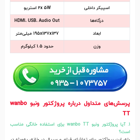
اسپیکر داخلی
2x 5W استریو
درگاه‌ها
HDMI، USB، Audio Out
ابعاد
195x137x137 میلی‌متر
وزن
حدود 1.5 کیلوگرم
پرسش‌های متداول درباره پروژکتور ونبو wanbo
TT
1. آیا پروژکتور ونبو wanbo TT برای استفاده خانگی مناسب
است؟
بله، این پروژکتور برای تماشای فیلم و سریال در خانه، به‌ویژه در