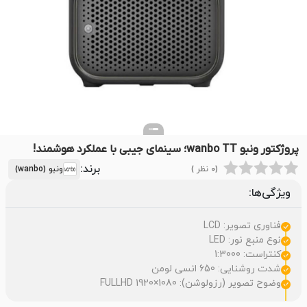
پروژکتور ونبو wanbo TT؛ سینمای جیبی با عملکرد هوشمند!
برند:
(0 نظر )
ونبو (wanbo)
ویژگی‌ها:
فناوری تصویر: LCD
نوع منبع نور: LED
کنتراست: 1:3000
شدت روشنایی: 650 انسی لومن
وضوح تصویر (رزولوشن): FULLHD 1920×1080