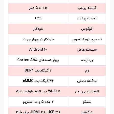
فاصله پرتاب
1.5 تا 5 متر
نسبت پرتاب
1.2:1
فوکوس
خودکار
تصحیح زاویه تصویر
خودکار در چهار جهت
سیستم‌عامل
Android 10
پردازنده
چهار هسته‌ای Cortex-A55
رم
2 گیگابایت DDR4
حافظه داخلی
32 گیگابایت eMMC
اتصالات بی‌سیم
Wi-Fi 5 دو بانده، بلوتوث 5.0
بلندگو
2 عدد 5 وات استریو
درگاه‌ها
HDMI 2.0، USB 3.0، جک 3.5