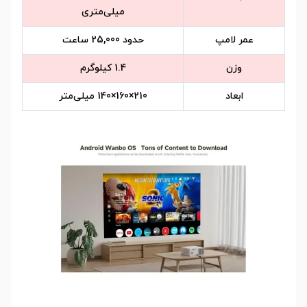
میلی‌متری
عمر لامپ
حدود 25,000 ساعت
وزن
1.4 کیلوگرم
ابعاد
210×160×140 میلی‌متر