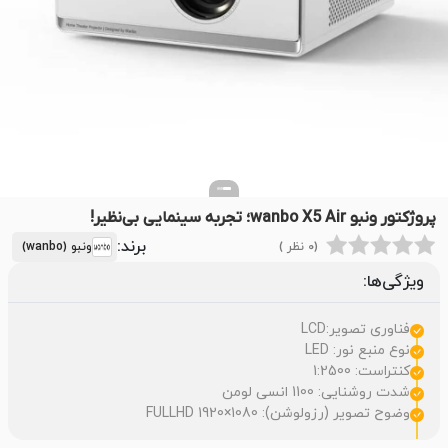
پروژکتور ونبو wanbo X5 Air؛ تجربه سینمایی بی‌نظیر!
برند:
(0 نظر )
ونبو (wanbo)
ویژگی‌ها:
فناوری تصویر:LCD
نوع منبع نور: LED
کنتراست: 1:2500
شدت روشنایی: 1100 انسی لومن
وضوح تصویر (رزولوشن): FULLHD 1920×1080