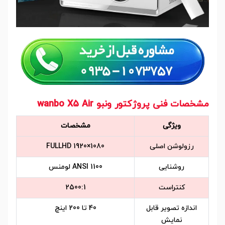
مشخصات فنی پروژکتور ونبو wanbo X5 Air
ویژگی
مشخصات
رزولوشن اصلی
FULLHD 1920×1080
روشنایی
1100 ANSI لومنس
کنتراست
2500:1
اندازه تصویر قابل
40 تا 200 اینچ
نمایش