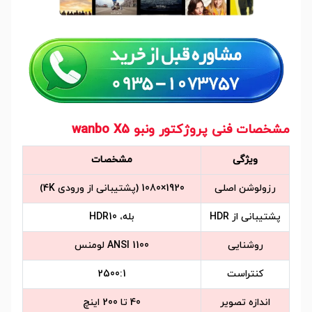
مشخصات فنی پروژکتور ونبو wanbo X5
ویژگی
مشخصات
رزولوشن اصلی
1920×1080 (پشتیبانی از ورودی 4K)
پشتیبانی از HDR
بله، HDR10
روشنایی
1100 ANSI لومنس
کنتراست
2500:1
اندازه تصویر
40 تا 200 اینچ