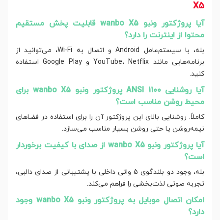
X5
آیا پروژکتور ونبو wanbo X5 قابلیت پخش مستقیم
محتوا از اینترنت را دارد؟
بله، با سیستم‌عامل Android و اتصال به Wi-Fi، می‌توانید از
برنامه‌هایی مانند YouTube، Netflix و Google Play استفاده
کنید.
آیا روشنایی 1100 ANSI پروژکتور ونبو wanbo X5 برای
محیط روشن مناسب است؟
کاملاً. روشنایی بالای این پروژکتور آن را برای استفاده در فضاهای
نیمه‌روشن یا حتی روشن بسیار مناسب می‌سازد.
آیا پروژکتور ونبو wanbo X5 از صدای با کیفیت برخوردار
است؟
بله، وجود دو بلندگوی 5 واتی داخلی با پشتیبانی از صدای دالبی،
تجربه صوتی لذت‌بخشی را فراهم می‌کند.
امکان اتصال موبایل به پروژکتور ونبو wanbo X5 وجود
دارد؟