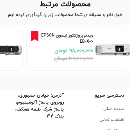
محصولات مرتبط
طبق نظر و سلیقه ی شما محصولات زیر را گردآوری کرده ایم
ویدئو پروژکتور اپسون Epson
EB-FH54
186,000,000 تومان
دسترسی سریع
آدرس: خیابان جمهوری،
روبروی پاساژ آلومینیوم،
صفحه اصلی
پاساژ شرکا، طبقه همکف،
پلاک 212
اطلاعات تماس