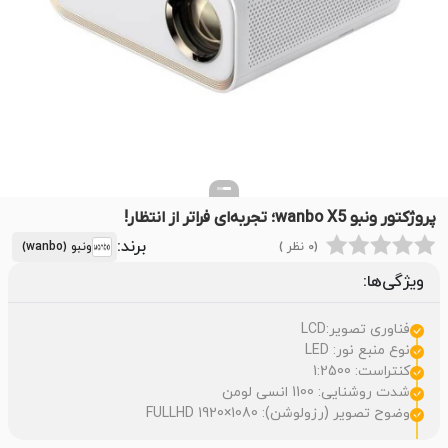
پروژکتور ونبو wanbo X5؛ تجربه‌ای فراتر از انتظار!
برند:
(0 نظر )
ونبو (wanbo)
ویژگی‌ها:
فناوری تصویر:LCD
نوع منبع نور: LED
کنتراست: 1:2500
شدت روشنایی: 1100 انسی لومن
وضوح تصویر (رزولوشن): FULLHD 1920×1080