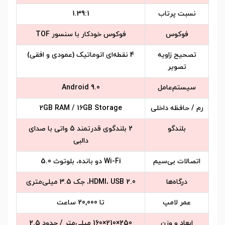
نسبت پرتاب
1.39:1
فوکوس
فوکوس خودکار با سنسور TOF
تصحیح زاویه
4 نقطه‌ای اتوماتیک (عمودی و افقی)
تصویر
سیستم‌عامل
Android 9.0
رم / حافظه داخلی
2GB RAM / 16GB Storage
بلندگو
2 بلندگوی قدرتمند 5 واتی با صدای
دالبی
اتصالات بی‌سیم
Wi-Fi دو بانده، بلوتوث 5.0
درگاه‌ها
HDMI، USB 2.0، جک 3.5 میلی‌متری
عمر لامپ
تا 20,000 ساعت
ابعاد و وزن
250×210×160 میلی‌متر / حدود 2.5