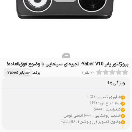
پروژکتور یابر Yaber V10؛ تجربه‌ای سینمایی با وضوح فوق‌العاده!
برند:
(0 نظر )
یابر (Yaber)
ویژگی‌ها:
فناوری تصویر: LCD
نوع منبع نور: LED
کنتراست : 1:5000
شدت روشنایی : 1000 انسی لومن
وضوح تصویر (رزولوشن) : FULLHD