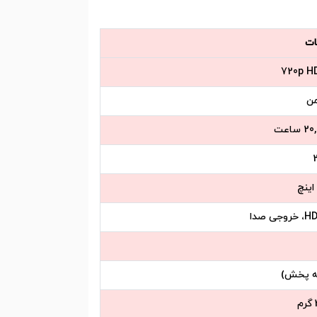
ت
720p HD
2
صدا