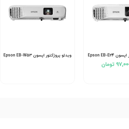
Epson EB-E24
ویدئو پروژکتور اپسون Epson EB-W53
97 تومان