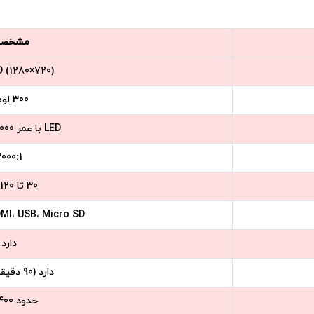
مشخصا
 (1280×720)
300 لومن
LED با عمر 20,000 ساعت
000:1
30 تا 120 اینچ
HDMI، USB، Micro SD، خروجی 
دارد
دارد (90 دقیقه پخش)
حدود 400 گرم