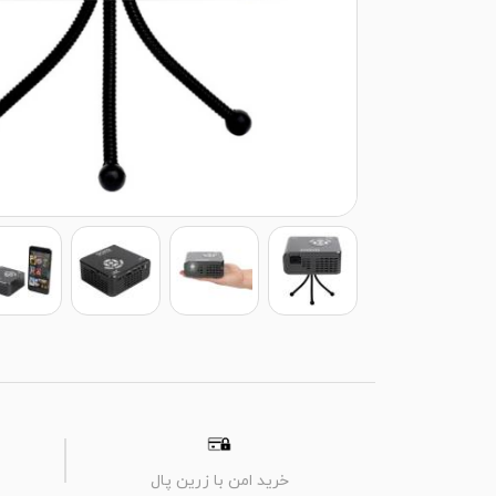
خرید امن با زرین پال
م