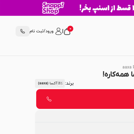
0
|
ورود/ثبت نام
برند:
آکسا (aaxa)