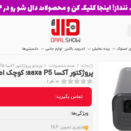
ور استوک
پرده نمایش
اندروید باکس
لوازم جانبی
دانستنی‌ها
خانه
همه محصولات
ویدئو پروژکتور آکسا aaxa P5
پروژکتور آکسا aaxa P5؛ کوچک اما همه‌کاره!
(0 نظر )
تماس بگیرید:
ویژگی‌ها:
فناوری تصویر: DLP