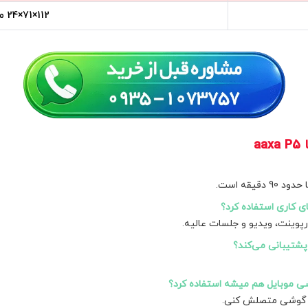
112×71×24 میلی‌متر
a
یقه است.