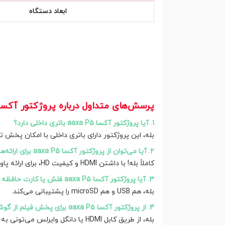
ابعاد دستگاه
پرسش‌های متداول درباره پروژکتور آکسا axa P5
1. آیا پروژکتور آکسا aaxa P5 باتری داخلی دارد؟
بله، این پروژکتور دارای باتری داخلی با امکان پخش تا حدود 90 دق
2. آیا می‌توان از پروژکتور آکسا aaxa P5 برای ارائه‌های کاری استفاده کرد؟
کاملاً بله! با داشتن HDMI و کیفیت HD، برای ارائه پاورپوینت، ویدیو و جلسات عالیه.
3. آیا پروژکتور آکسا aaxa P5 فلش یا کارت حافظه پشتیبانی می‌کند؟
بله، هم USB و هم microSD را پشتیبانی می‌کند.
4. از پروژکتور آکسا aaxa P5 برای پخش فیلم از گوشی موبایل هم میشه استفاده کرد؟
بله، از طریق کابل HDMI یا دانگل وایرلس می‌تونی به گوشی متصلش کنی.