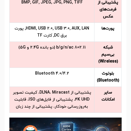
پشتیبانی از
BMP, GIF, JPEG, JPG, PNG, TIFF
فرمت‌های
عکس
پورت‌ها
HDMI, USB 2.0, USB 3.0, AUX, LAN, پورت
برق DC, کارت TF
شبکه
802.11 b/g/n/ac (دو بانده 2.4G و 5G)
بی‌سیم
(Wireless)
بلوتوث
Bluetooth 4.0/4.2
(Bluetooth)
سایر
پشتیبانی از DLNA، Miracast، کیفیت تصویر
امکانات
4K UHD، پشتیبانی از فایل‌های ISO، قابلیت
به‌روزرسانی خودکار، پشتیبانی از چند زبان