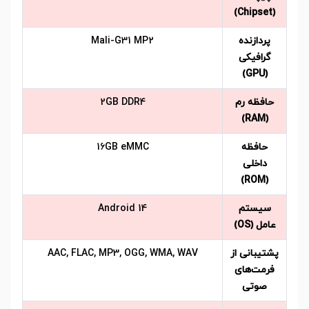
(Chipset)
پردازنده
Mali-G31 MP2
گرافیکی
(GPU)
حافظه رم
2GB DDR4
(RAM)
حافظه
16GB eMMC
داخلی
(ROM)
سیستم
Android 14
عامل (OS)
پشتیبانی از
AAC, FLAC, MP3, OGG, WMA, WAV
فرمت‌های
صوتی