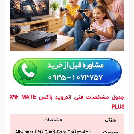
جدول مشخصات فنی اندروید باکس X96 MATE
PLUS
ویژگی
مشخصات
چیپست
Allwinner H616 Quad-Core Cortex-A53