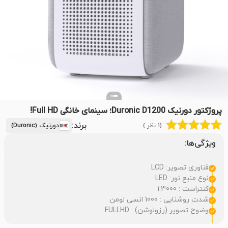
پروژکتور دورنیک Duronic D1200؛ سینمای خانگی Full HD!
برند:
(1 نظر )
دورنیک (Duronic)
ویژگی‌ها:
فناوری تصویر: LCD
نوع منبع نور: LED
کنتراست : 1:3000
شدت روشنایی : 1000 انسی لومن
وضوح تصویر (رزولوشن) : FULLHD