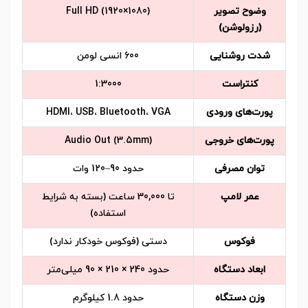
وضوح تصویر
Full HD (1920×1080)
(رزولوشن)
شدت روشنایی
600 انسی لومن
کنتراست
1:3000
پورت‌های ورودی
HDMI، USB، Bluetooth، VGA
پورت‌های خروجی
Audio Out (3.5mm)
توان مصرفی
حدود 90–120 وات
عمر لامپ
تا 30,000 ساعت (بسته به شرایط
استفاده)
فوکوس
دستی (فوکوس خودکار ندارد)
ابعاد دستگاه
حدود 240 × 210 × 90 میلی‌متر
وزن دستگاه
حدود 1.8 کیلوگرم