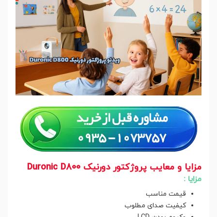
مزایا و معایب پروژکتور دورنیک Duronic D800
مزایا :
قیمت مناسب
کیفیت صدای مطلوب