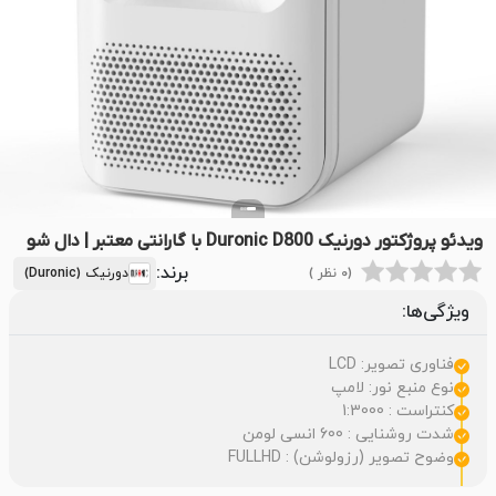
ویدئو پروژکتور دورنیک Duronic D800 با گارانتی معتبر | دال شو
برند:
(0 نظر )
دورنیک (Duronic)
ویژگی‌ها:
فناوری تصویر: LCD
نوع منبع نور: لامپ
کنتراست : 1:3000
شدت روشنایی : 600 انسی لومن
وضوح تصویر (رزولوشن) : FULLHD