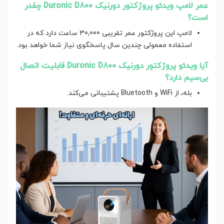
عمر لامپ ویدئو پروژکتور دورنیک Duronic D800 چقدر
است؟
لامپ این پروژکتور عمر تقریبی 30,000 ساعت دارد که در
استفاده معمولی چندین سال پاسخگوی نیاز شما خواهد بود.
آیا ویدئو پروژکتور دورنیک Duronic D800 قابلیت اتصال
بی‌سیم دارد؟
بله، از WiFi و Bluetooth پشتیبانی می‌کند.