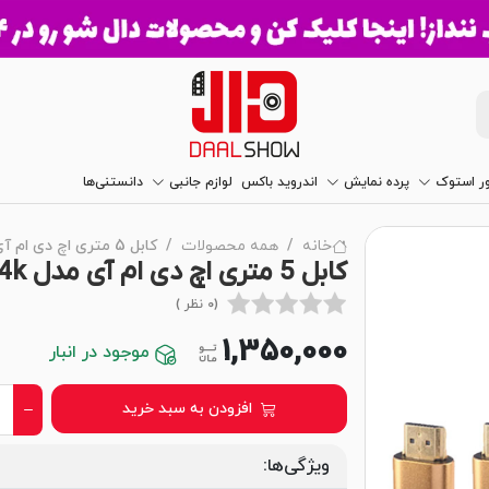
ور استوک
پرده نمایش
اندروید باکس
لوازم جانبی
دانستنی‌ها
خانه
همه محصولات
کابل 5 متری اچ دی ام آی مدل 4k گلد استار طلایی GoldStar
کابل 5 متری اچ دی ام آی مدل 4k گلد استار طلایی GoldStar
(0 نظر )
1,350,000
موجود در انبار
افزودن به سبد خرید
ویژگی‌ها: