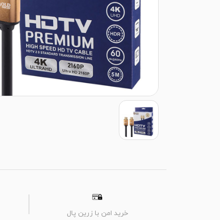
خرید امن با زرین پال
م