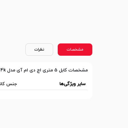
مشخصات
نظرات
مشخصات کابل 5 متری اچ دی ام آی مدل 4k گلد استار طلایی GoldStar
سایر ویژگی‌ها
جنس کانکتور