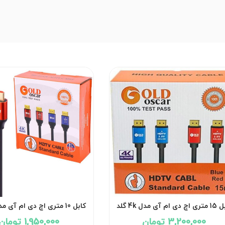
کابل 15 متری اچ دی ام آی مدل 4k گلد
استار طلایی GoldStar
استار طلایی GoldStar
3,200,000 تومان
1,950,000 تومان