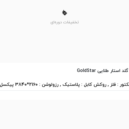
تخفیفات دوره‌ای
 : فلز , روکش کابل : پلاستیک , رزولوشن : 2160*3840 پیکسل