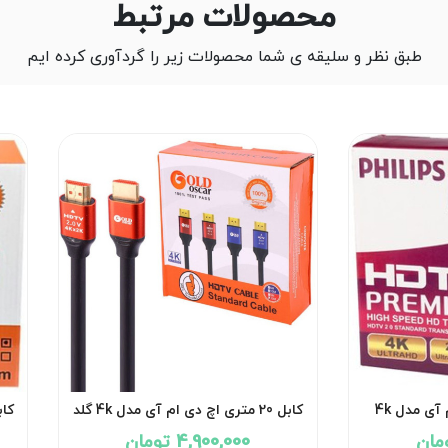
محصولات مرتبط
طبق نظر و سلیقه ی شما محصولات زیر را گردآوری کرده ایم
کابل 10 متری اچ دی ام آی مدل 4k
کابل 20 متری اچ دی ام آی مدل 4k گلد
استار طلایی GoldStar
4,900,000 تومان