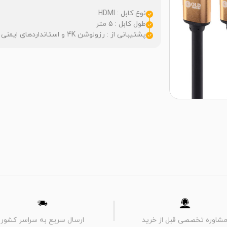
نوع کابل : HDMI
طول کابل : 5 متر
پشتیبانی از : رزولوشن 4K و استانداردهای ایمنی و سلامت محصول نظیر CE / RoHS / FCC
شاوره تخصصی قبل از خرید
ارسال سریع به سراسر کشور