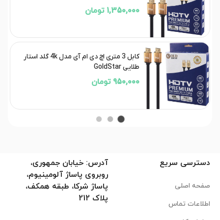
1,350,000 تومان
کابل 3 متری اچ دی ام آی مدل 4k گلد استار
طلایی GoldStar
950,000 تومان
دسترسی سریع
آدرس: خیابان جمهوری،
روبروی پاساژ آلومینیوم،
صفحه اصلی
پاساژ شرکا، طبقه همکف،
پلاک 212
اطلاعات تماس