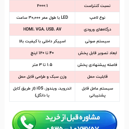
نسبت کنتراست
2000:1
نوع لامپ
LED با طول عمر ۳۰٬۰۰۰ ساعت
درگاه‌های ورودی
HDMI، VGA، USB، AV
سیستم صوتی
اسپیکر داخلی با کیفیت بالا
ابعاد تصویر قابل پخش
40 تا 120 اینچ
فاصله پیشنهادی پخش
1.5 تا 3 متر
قابلیت حمل
وزن سبک و طراحی قابل حمل
سیستم عامل قابل
اندروید، ویندوز، iOS (از طریق کابل
پشتیبانی
یا دانگل)