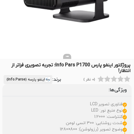
پروژکتور اینفو پارس Info Pars P1700؛ تجربه تصویری فراتر از
انتظار!
برند:
(0 نظر )
اینفو پارسه (Info.Parse)
ویژگی‌ها:
فناوری تصویر:LCD
نوع منبع نور: LED
کنتراست: 1:2000
شدت روشنایی: 300 انسی لومن
وضوح تصویر (رزولوشن): 800×1280