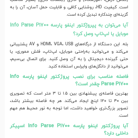
است. کیفیت HD، روشنایی کافی و قابلیت حمل آسان، آن را به
گزینه‌ای چندکاره تبدیل کرده است.
آیا می‌توان به پپروژکتور اینفو پارسه Info Parse P1700
موبایل یا لپ‌تاپ وصل کرد؟
بله. این دستگاه از درگاه‌های HDMI، VGA، USB و AV پشتیبانی
می‌کند و می‌توانید به‌راحتی موبایل، لپ‌تاپ، فلش مموری، یا
حتی گیرنده دیجیتال را به آن وصل کنید. برای اتصال بی‌سیم،
می‌توانید از دانگل‌های وایرلس استفاده کنید.
فاصله مناسب برای نصب پروژکتور اینفو پارسه Info
Parse P1700 چقدر است؟
بهترین فاصله‌ی پیشنهادی بین ۱.۵ تا ۳ متر است که تصویری
بین ۴۰ تا ۱۲۰ اینچ ایجاد می‌کند. هر چه فاصله بیشتر باشد،
تصویر بزرگ‌تری خواهید داشت، اما توجه به نور محیط هم مهم
است.
آیا پروژکتور اینفو پارسه Info Parse P1700 اسپیکر
داخلی دارد؟