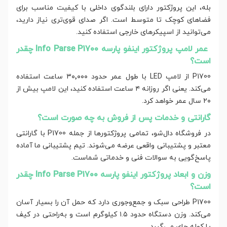
بله، این پروژکتور دارای بلندگوی داخلی با کیفیت مناسب برای
فضاهای کوچک تا متوسط است. اگر صدای قوی‌تری نیاز دارید،
می‌توانید از اسپیکرهای خارجی استفاده کنید.
عمر لامپ پروژکتور اینفو پارسه Info Parse P1700 چقدر
است؟
P1700 از لامپ LED با طول عمر حدود ۳۰٬۰۰۰ ساعت استفاده
می‌کند. یعنی اگر روزانه ۴ ساعت استفاده کنید، این لامپ بیش از
۲۰ سال عمر خواهد کرد.
گارانتی و خدمات پس از فروش به چه صورت است؟
در فروشگاه دال‌شو، تمامی پروژکتورها از جمله P1700 با گارانتی
معتبر و پشتیبانی واقعی عرضه می‌شوند. تیم پشتیبانی ما آماده
پاسخ‌گویی به سوالات فنی و خدماتی شماست.
وزن و ابعاد پروژکتور اینفو پارسه Info Parse P1700 چقدر
است؟
P1700 طراحی سبک و جمع‌وجوری دارد که حمل آن را بسیار آسان
می‌کند. وزن دستگاه حدود ۱.۵ کیلوگرم است و به‌راحتی در کیف
یا کوله‌ جای می‌گیرد.