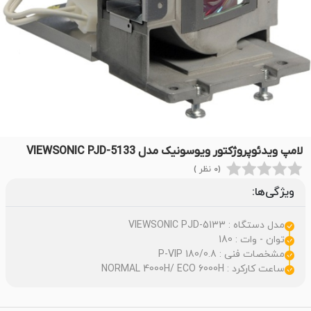
لامپ ویدئوپروژکتور ویوسونیک مدل VIEWSONIC PJD-5133
(0 نظر )
ویژگی‌ها:
مدل دستگاه : VIEWSONIC PJD-5133
توان - وات : 180
مشخصات فنی : P-VIP 180/0.8
ساعت کارکرد : NORMAL 4000H/ ECO 6000H