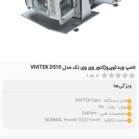
لامپ ویدئوپروژکتور وی وی تک مدل VIVITEK D510
(0 نظر )
ویژگی‌ها:
مدل دستگاه : VIVITEK D510
توان - وات : 190
مشخصات فنی : SHP136
ساعت کارکرد : NORMAL 4000H/ ECO 6000H