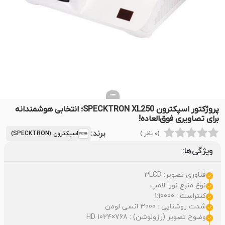
پروژکتور اسپکترون SPECKTRON XL250؛ انتخابی هوشمندانه
برای تصاویری فوق‌العاده!
برند:
(0 نظر )
اسپکترون (SPECKTRON)
ویژگی‌ها:
فناوری تصویر: 3LCD
نوع منبع نور: لامپ
کنتراست : 1:10000
شدت روشنایی : 3000 انسی لومن
وضوح تصویر (رزولوشن) : HD 1024×768