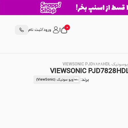
0
|
ورود/ثبت نام
VIEWSONIC PJD7
برند:
ویو سونیک (ViewSonic)