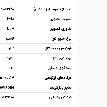
وضوح تصویر (رزولوشن)
1920×1080 - Full HD - 1080p
نسبت تصویر
16:10
فناوری تصویر
DLP
نوع منبع نور
لامپ
فوکوس دیجیتال
ندارد
زوم دیجیتال
ندارد
بلندگوی داخلی
دارد
درگاه‌های ارتباطی
.5mm) , AV
سایر ویژگی‌ها
Auto Keystone , 
شدت روشنایی
3500 انسی لومن