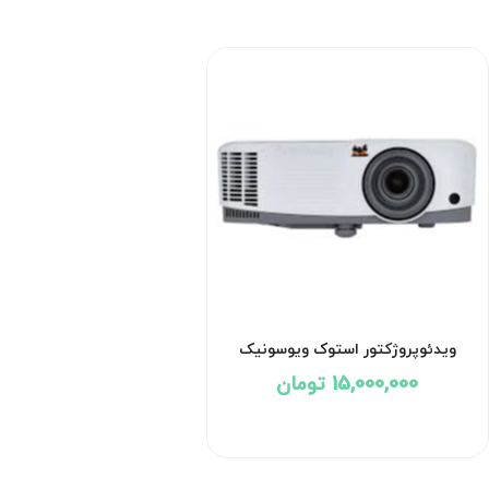
ویدئوپروژکتور استوک ویوسونیک
VIEWSONIC PA503W
15,000,000 تومان