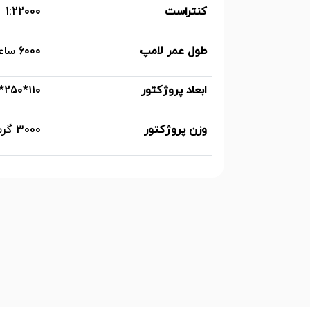
کنتراست
1:22000
طول عمر لامپ
6000 ساعت 10000 ساعت (Eco)
ابعاد پروژکتور
110*250*340 میلی متر
وزن پروژکتور
3000 گرم