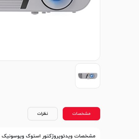
مشخصات
نظرات
مشخصات ویدئوپروژکتور استوک ویوسونیک VIEWSONIC PJD7828HDL