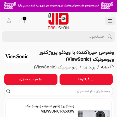
0
وضوحی خیره‌کننده با ویدئو پروژکتور
ویوسونیک (ViewSonic)
خانه
برند ها
ویو سونیک (ViewSonic)
فیلترها
مرتب سازی
ویدئوپروژکتور استوک ویوسونیک
VIEWSONIC PA503W