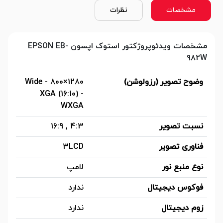
مشخصات
نظرات
مشخصات ویدئوپروژکتور استوک اپسون EPSON EB-
982W
وضوح تصویر (رزولوشن)
1280×800 - Wide
XGA (16:10) -
WXGA
نسبت تصویر
4:3 , 16:9
فناوری تصویر
3LCD
نوع منبع نور
لامپ
فوکوس دیجیتال
ندارد
زوم دیجیتال
ندارد