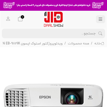
0
خانه
همه محصولات
ویدئوپروژکتور استوک اپسون EPSON EB-982W