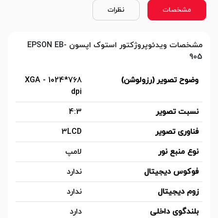
مشخصات
نظرات
مشخصات ویدئوپروژکتور استوک اپسون EPSON EB-
905
وضوح تصویر (رزولوشن)
XGA - 1024*768
dpi
نسبت تصویر
4:3
فناوری تصویر
3LCD
نوع منبع نور
لامپ
فوکوس دیجیتال
ندارد
زوم دیجیتال
ندارد
بلندگوی داخلی
دارد