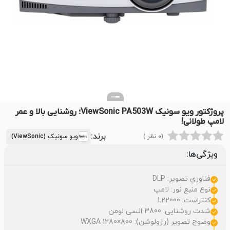
پروژکتور ویو سونیک ViewSonic PA503W؛ روشنایی بالا و عمر
لامپ طولانی!
برند:
(0 نظر )
ویو سونیک (ViewSonic)
ویژگی‌ها:
فناوری تصویر: DLP
نوع منبع نور: لامپ
کنتراست: 1:22000
شدت روشنایی: 3800 انسی لومن
وضوح تصویر (رزولوشن): WXGA 1280×800