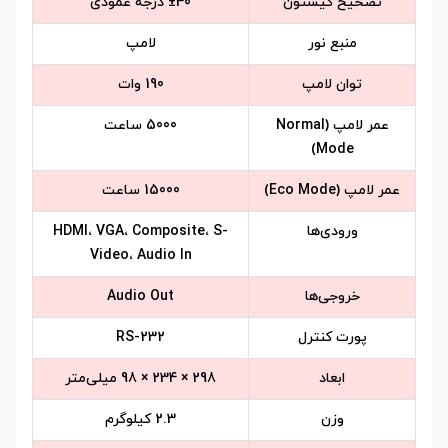
تصحیح کیستون
±40 درجه عمودی
منبع نور
لامپ
توان لامپ
190 وات
عمر لامپ (Normal
5000 ساعت
Mode)
عمر لامپ (Eco Mode)
15000 ساعت
ورودی‌ها
HDMI، VGA، Composite، S-
Video، Audio In
خروجی‌ها
Audio Out
پورت کنترل
RS-232
ابعاد
298 × 234 × 98 میلی‌متر
وزن
2.3 کیلوگرم