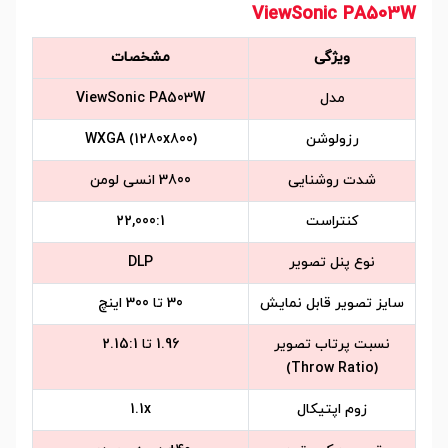
ViewSonic PA503W
ویژگی
مشخصات
مدل
ViewSonic PA503W
رزولوشن
WXGA (1280x800)
شدت روشنایی
3800 انسی لومن
کنتراست
22,000:1
نوع پنل تصویر
DLP
سایز تصویر قابل نمایش
30 تا 300 اینچ
نسبت پرتاب تصویر
1.96 تا 2.15:1
(Throw Ratio)
زوم اپتیکال
1.1x