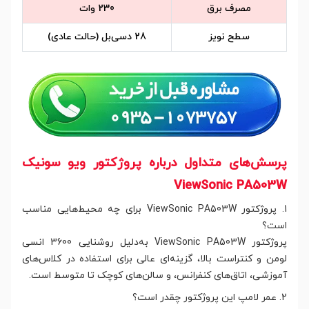
مصرف برق
230 وات
سطح نویز
28 دسی‌بل (حالت عادی)
پرسش‌های متداول درباره پروژکتور ویو سونیک
ViewSonic PA503W
1. پروژکتور ViewSonic PA503W برای چه محیط‌هایی مناسب
است؟
پروژکتور ViewSonic PA503W به‌دلیل روشنایی 3600 انسی
لومن و کنتراست بالا، گزینه‌ای عالی برای استفاده در کلاس‌های
آموزشی، اتاق‌های کنفرانس، و سالن‌های کوچک تا متوسط است.
2. عمر لامپ این پروژکتور چقدر است؟