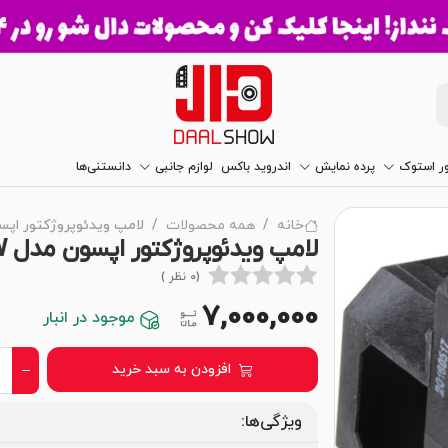
ور استوک
پرده نمایش
اندروید باکس
لوازم جانبی
دانستنی‌ها
خانه
همه محصولات
لامپ ویدئوپروژکتور اپسون مدل 25W
لامپ ویدئوپروژکتور اپسون مدل EPSON EB-1925W
(0 نظر )
7,000,000
موجود در انبار
افزودن به سبد خرید
ویژگی‌ها: