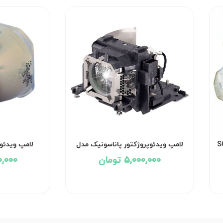
ی مدل SONY
لامپ ویدئوپروژکتور پاناسونیک مدل
لامپ ویدئو
50WU
PANASONIC PT-VW360
5,000,000 تومان
,000,000