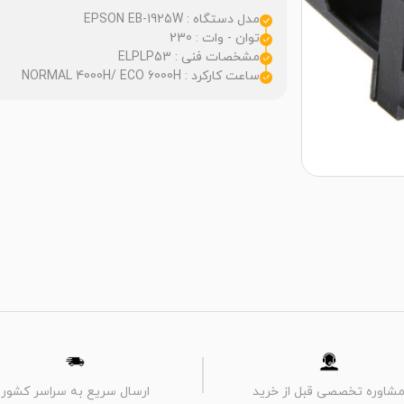
مدل دستگاه : EPSON EB-1925W
توان - وات : 230
مشخصات فنی : ELPLP53
ساعت کارکرد : NORMAL 4000H/ ECO 6000H
شاوره تخصصی قبل از خرید
ارسال سریع به سراسر کشور