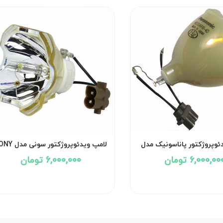
ئوپروژکتور پاناسونیک مدل
لامپ ویدئوپروژکتور سون
FH-31B
PANASONIC PT-FW
6,000,00 تومان
6,000,000 تومان