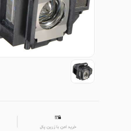
خرید امن با زرین پال
م