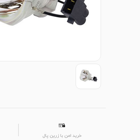
خرید امن با زرین پال
م