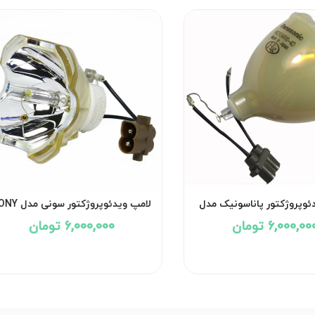
ئوپروژکتور پاناسونیک مدل
لامپ ویدئوپروژکتور سون
FH-31B
PANASONIC PT-FW
6,000,00 تومان
6,000,000 تومان