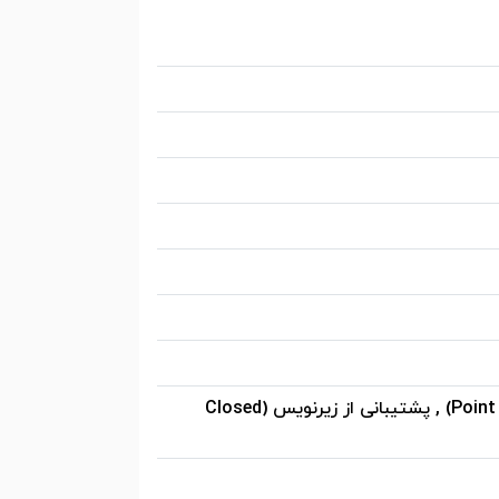
Auto Keystone , حالت ECO Mode , تصحیح زاویه پیشرفته (4-Point Keystone) , پشتیبانی از زیرنویس (Closed