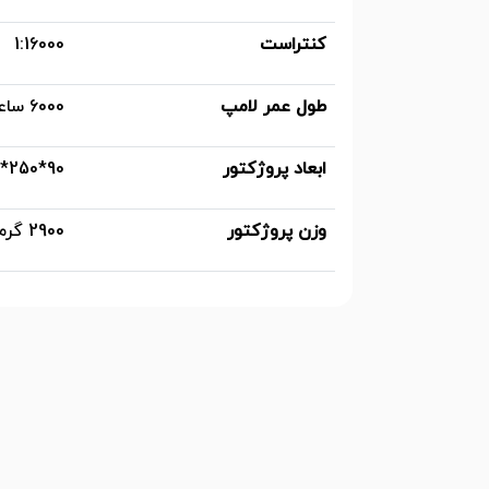
کنتراست
1:16000
طول عمر لامپ
6000 ساعت 10000 ساعت (Eco)
ابعاد پروژکتور
90*250*300 میلی متر
وزن پروژکتور
2900 گرم