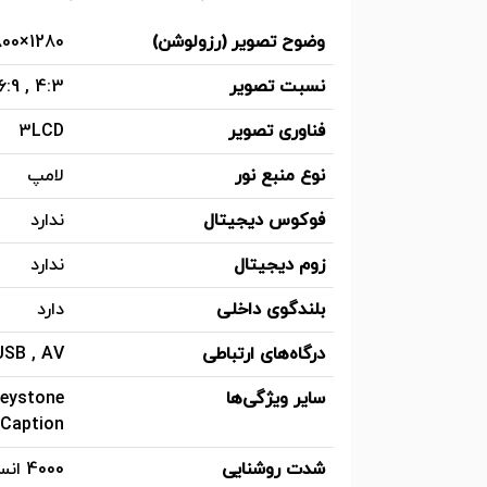
وضوح تصویر (رزولوشن)
1280×800 - Wide XGA (16:10) - WXGA
نسبت تصویر
4:3 , 16:9
فناوری تصویر
3LCD
نوع منبع نور
لامپ
فوکوس دیجیتال
ندارد
زوم دیجیتال
ندارد
بلندگوی داخلی
دارد
درگاه‌های ارتباطی
HDMI , USB , AV (کامپوزیت) , 5
سایر ویژگی‌ها
Caption) , کنترل از طریق LAN یا RS232 , پشتیبانی از چند زبان منو
شدت روشنایی
4000 انسی لومن