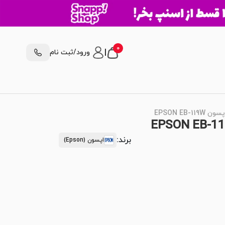
0
|
ورود/ثبت نام
EPSON EB
برند:
اپسون (Epson)