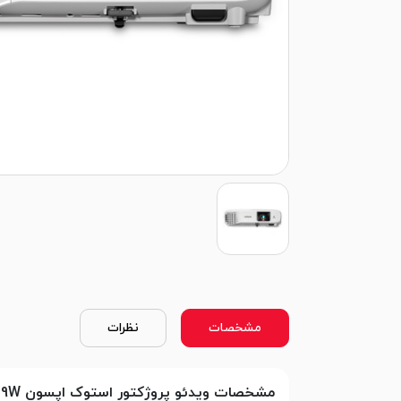
مشخصات
نظرات
مشخصات ویدئو پروژکتور استوک اپسون EPSON EB-119W