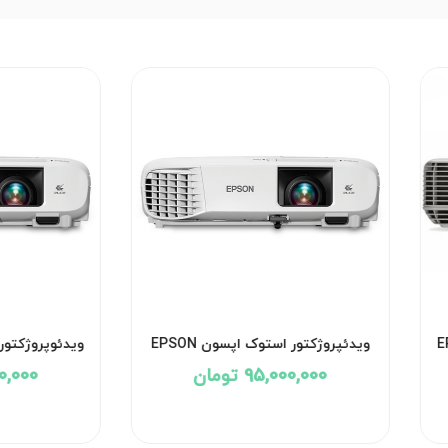
ن EPSON
ویدئپروژکتور استوک اپسون EPSON
POWERLITE 990U
95,000,000 تومان
,000,000